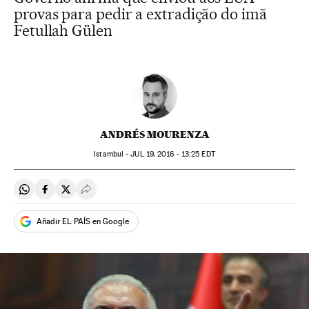
provas para pedir a extradição do imã
Fetullah Gülen
ANDRÉS MOURENZA
Istambul -
JUL
19, 2016 - 13:25
EDT
Compartir en Whatsapp
Compartir en Facebook
Compartir en Twitter
Desplegar Redes Sociales
Añadir EL PAÍS en Google