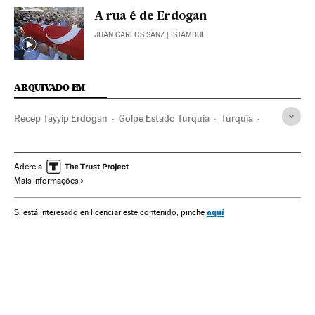
A rua é de Erdogan
JUAN CARLOS SANZ
| ISTAMBUL
ARQUIVADO EM
Recep Tayyip Erdogan
Golpe Estado Turquia
Turquia
Levantamentos militares
Balcãs
Golpes estado
Estados Unidos
Conflitos políticos
Oriente médio
Adere a
Mais informações
Europa Sul
América do Norte
Ásia
Europa
América
Política
aquí
Si está interesado en licenciar este contenido, pinche