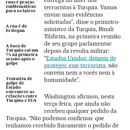
entrega do líder dos
ruas e praças
terroristas à Turquia. Vamos
emblemáticas
para os laicos
enviar mais evidências
solicitadas”, disse o primeiro-
A rua é de
ministro da Turquia, Binali
Erdogan
Yildirim, na primeira reunião
de seu grupo parlamentar
A Saca de
depois da revolta militar:
Turquia cai um
7% na primeira
“
Estados Unidos: deixem de
sessão após o
golpe
proteger esse terrorista
, não
convém nem a vocês nem à
humanidade”.
Tentativa de
golpe de
Estado
estremece as
Washington afirmou, nesta
relações entre
Turquia e EUA
terça-feira, que ainda não
recebeu qualquer pedido da
Turquia. “Não podemos confirmar que
tenhamos recebido fisicamente o pedido de