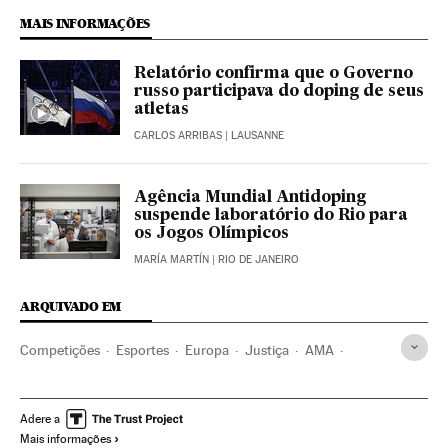
MAIS INFORMAÇÕES
Relatório confirma que o Governo
russo participava do doping de seus
atletas
CARLOS ARRIBAS
| LAUSANNE
Agência Mundial Antidoping
suspende laboratório do Rio para
os Jogos Olímpicos
MARÍA MARTÍN
| RIO DE JANEIRO
ARQUIVADO EM
Competições
Esportes
Europa
Justiça
AMA
Olimpíadas Rio 2016
Dopagem
Rússia
Justiça esportiva
Europa Leste
COI
Jogos Olímpicos
Adere a
Mais informações