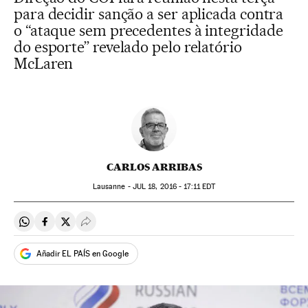
para decidir sanção a ser aplicada contra
o “ataque sem precedentes à integridade
do esporte” revelado pelo relatório
McLaren
CARLOS ARRIBAS
Lausanne -
JUL
18, 2016 - 17:11
EDT
Compartir en Whatsapp
Compartir en Facebook
Compartir en Twitter
Desplegar Redes Sociales
Añadir EL PAÍS en Google