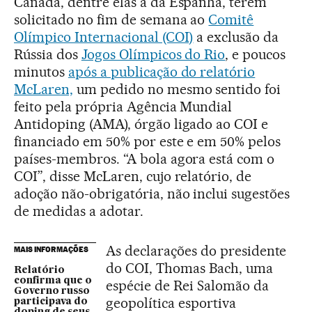
Canadá, dentre elas a da Espanha, terem
solicitado no fim de semana ao
Comitê
Olímpico Internacional (COI)
a exclusão da
Rússia dos
Jogos Olímpicos do Rio
, e poucos
minutos
após a publicação do relatório
McLaren,
um pedido no mesmo sentido foi
feito pela própria Agência Mundial
Antidoping (AMA), órgão ligado ao COI e
financiado em 50% por este e em 50% pelos
países-membros. “A bola agora está com o
COI”, disse McLaren, cujo relatório, de
adoção não-obrigatória, não inclui sugestões
de medidas a adotar.
As declarações do presidente
MAIS INFORMAÇÕES
do COI, Thomas Bach, uma
Relatório
confirma que o
espécie de Rei Salomão da
Governo russo
geopolítica esportiva
participava do
doping de seus