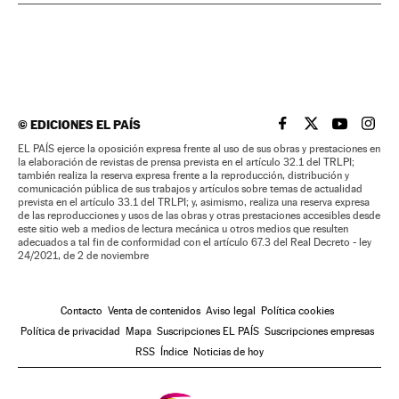
©
EDICIONES EL PAÍS
EL PAÍS BRASIL EN
EL PAÍS BRASI
EL PAÍS B
EL PA
EL PAÍS ejerce la oposición expresa frente al uso de sus obras y prestaciones en
la elaboración de revistas de prensa prevista en el artículo 32.1 del TRLPI;
también realiza la reserva expresa frente a la reproducción, distribución y
comunicación pública de sus trabajos y artículos sobre temas de actualidad
prevista en el artículo 33.1 del TRLPI; y, asimismo, realiza una reserva expresa
de las reproducciones y usos de las obras y otras prestaciones accesibles desde
este sitio web a medios de lectura mecánica u otros medios que resulten
adecuados a tal fin de conformidad con el artículo 67.3 del Real Decreto - ley
24/2021, de 2 de noviembre
Contacto
Venta de contenidos
Aviso legal
Política cookies
Política de privacidad
Mapa
Suscripciones EL PAÍS
Suscripciones empresas
RSS
Índice
Noticias de hoy