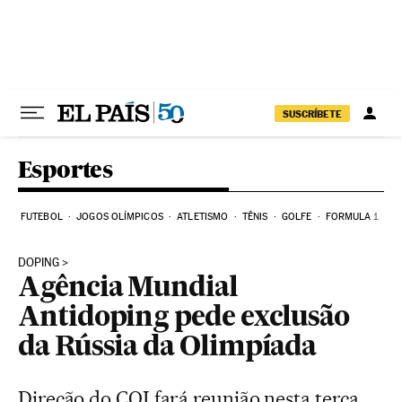
Pular para o conteúdo
SUSCRÍBETE
Esportes
FUTEBOL
JOGOS OLÍMPICOS
ATLETISMO
TÊNIS
GOLFE
FORMULA 1
DOPING
Agência Mundial
Antidoping pede exclusão
da Rússia da Olimpíada
Direção do COI fará reunião nesta terça