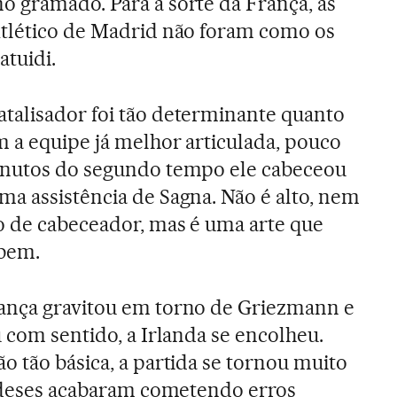
 gramado. Para a sorte da França, as
Atlético de Madrid não foram como os
tuidi.
talisador foi tão determinante quanto
m a equipe já melhor articulada, pouco
inutos do segundo tempo ele cabeceou
ma assistência de Sagna. Não é alto, nem
o de cabeceador, mas é uma arte que
bem.
ança gravitou em torno de Griezmann e
u com sentido, a Irlanda se encolheu.
o tão básica, a partida se tornou muito
landeses acabaram cometendo erros