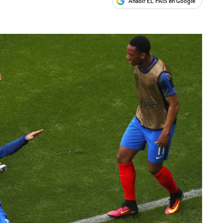
Añadir EL PAÍS en Google
ales