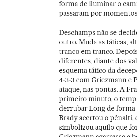
forma de iluminar o cami
passaram por momentos t
Deschamps não se decid
outro. Muda as táticas, al
tranco em tranco. Depoi
diferentes, diante dos va
esquema tático da decep
4-3-3 com Griezmann e P
ataque, nas pontas. A Fr
primeiro minuto, o temp
derrubar Long de forma d
Brady acertou o pênalti
simbolizou aquilo que fo
Griezmann agarrasse a ba