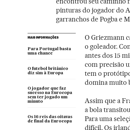
encontrou seu caminho no
pinturas do jogador do 
garranchos de Pogba e Ma
O Griezmann ca
MAIS INFORMAÇÕES
o goleador. Co
Para Portugal basta
uma chance
antes dos 15 m
com precisão u
O futebol britânico
tem o protótip
diz sim à Europa
domina muito 
O jogador que faz
sucesso na Eurocopa
sem ter jogado um
Assim que a Fr
minuto
a bola transito
Para uma seleçã
Os 16 reis das oitavas
de final da Eurocopa
difícil. Os ir