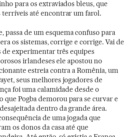
nho para os extraviados bleus, que
erríveis até encontrar um farol.
e, passa de um esquema confuso para
tera os sistemas, corrige e corrige. Vai de
s de experimentar três equipes
lorosos irlandeses ele apostou no
cionante estreia contra a Romênia, um
ayet, seus melhores jogadores de
ança foi uma calamidade desde o
o que Pogba demorou para se curvar e
esajeitada dentro da grande área.
, consequência de uma jogada que
ram os donos da casa até que
ndeira. Até então, só existia a França