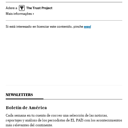
Direitos mulher
Relações gênero
Hollywood
Adere a
Mais informações
Lena Dunham
Zoe Saldana
Naomi Watts
Lea Michele
Kate Beckinsale
Maggie Gyllenhaal
Gente
Atrizes
aquí
Si está interesado en licenciar este contenido, pinche
Cinema
Mulheres
Preconceitos
Problemas sociais
Sociedade
NEWSLETTERS
Boletín de América
Cada semana en tu cuenta de correo una selección de las noticias,
reportajes y análisis de los periodistas de EL PAÍS con los acontecimientos
más relevantes del continente.