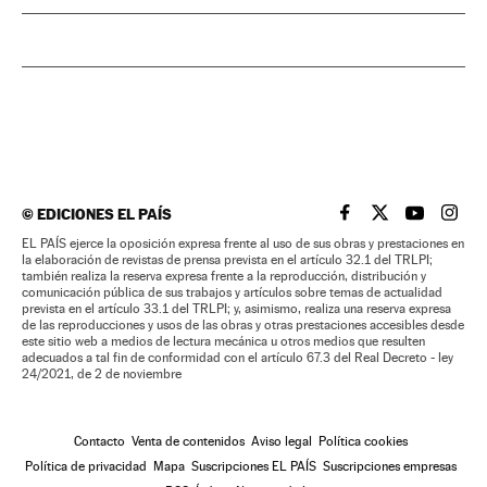
©
EDICIONES EL PAÍS
EL PAÍS BRASIL EN
EL PAÍS BRASI
EL PAÍS B
EL PA
EL PAÍS ejerce la oposición expresa frente al uso de sus obras y prestaciones en
la elaboración de revistas de prensa prevista en el artículo 32.1 del TRLPI;
también realiza la reserva expresa frente a la reproducción, distribución y
comunicación pública de sus trabajos y artículos sobre temas de actualidad
prevista en el artículo 33.1 del TRLPI; y, asimismo, realiza una reserva expresa
de las reproducciones y usos de las obras y otras prestaciones accesibles desde
este sitio web a medios de lectura mecánica u otros medios que resulten
adecuados a tal fin de conformidad con el artículo 67.3 del Real Decreto - ley
24/2021, de 2 de noviembre
Contacto
Venta de contenidos
Aviso legal
Política cookies
Política de privacidad
Mapa
Suscripciones EL PAÍS
Suscripciones empresas