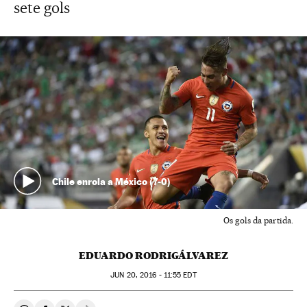
sete gols
Chile enrola a México (7-0)
Os gols da partida.
EDUARDO RODRIGÁLVAREZ
JUN
20, 2016 - 11:55
EDT