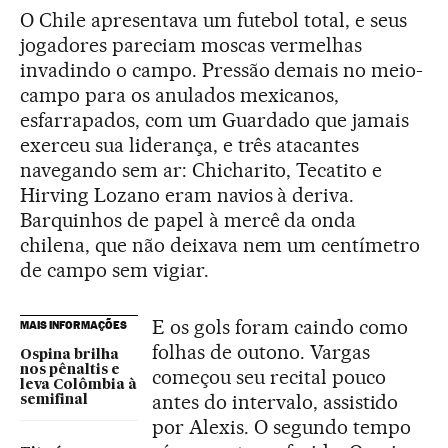
O Chile apresentava um futebol total, e seus
jogadores pareciam moscas vermelhas
invadindo o campo. Pressão demais no meio-
campo para os anulados mexicanos,
esfarrapados, com um Guardado que jamais
exerceu sua liderança, e três atacantes
navegando sem ar: Chicharito, Tecatito e
Hirving Lozano eram navios à deriva.
Barquinhos de papel à mercê da onda
chilena, que não deixava nem um centímetro
de campo sem vigiar.
E os gols foram caindo como
MAIS INFORMAÇÕES
folhas de outono. Vargas
Ospina brilha
nos pênaltis e
começou seu recital pouco
leva Colômbia à
antes do intervalo, assistido
semifinal
por Alexis. O segundo tempo