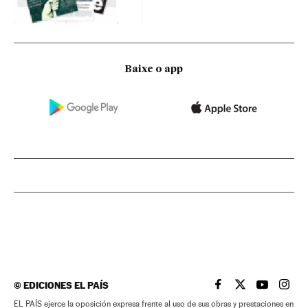
Baixe o app
©
EDICIONES EL PAÍS
EL PAÍS BRASIL EN
EL PAÍS BRASI
EL PAÍS B
EL PA
EL PAÍS ejerce la oposición expresa frente al uso de sus obras y prestaciones en