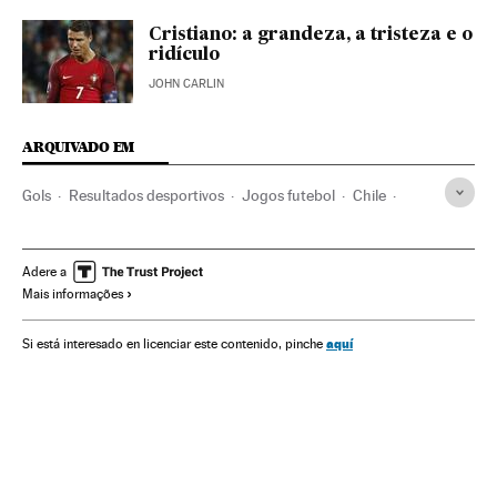
Cristiano: a grandeza, a tristeza e o
ridículo
JOHN CARLIN
ARQUIVADO EM
Gols
Resultados desportivos
Jogos futebol
Chile
México
América do Norte
América do Sul
América Latina
América
Copa América 2016
Adere a
Mais informações
Copa América
Futebol
Competições
Esportes
aquí
Si está interesado en licenciar este contenido, pinche