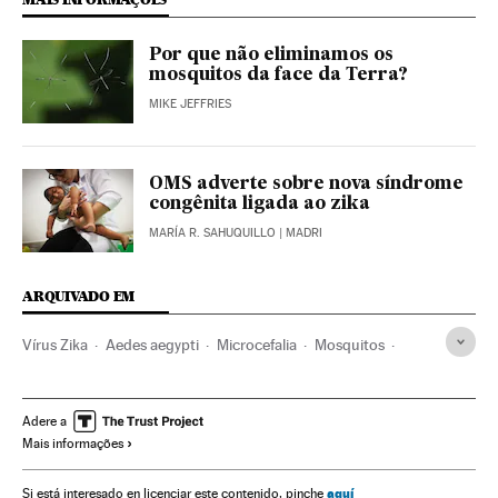
Por que não eliminamos os
mosquitos da face da Terra?
MIKE JEFFRIES
OMS adverte sobre nova síndrome
congênita ligada ao zika
MARÍA R. SAHUQUILLO
| MADRI
ARQUIVADO EM
Vírus Zika
Aedes aegypti
Microcefalia
Mosquitos
Virologia
Doenças tropicais
Malformações congênitas
Insetos
Doenças genéticas
Gravidez
Adere a
Mais informações
Doenças neurológicas
Reprodução
Epidemia
Animais
Doenças
Fauna
Medicina
Espécies
aquí
Si está interesado en licenciar este contenido, pinche