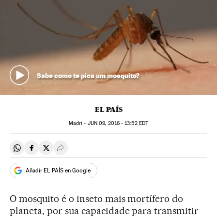
Sabe como te pica um mosquito?
EL PAÍS
Madri -
JUN
09, 2016 - 13:52
EDT
Compartir en Whatsapp
Compartir en Facebook
Compartir en Twitter
Desplegar Redes Sociales
Añadir EL PAÍS en Google
O mosquito é o inseto mais mortífero do
planeta, por sua capacidade para transmitir