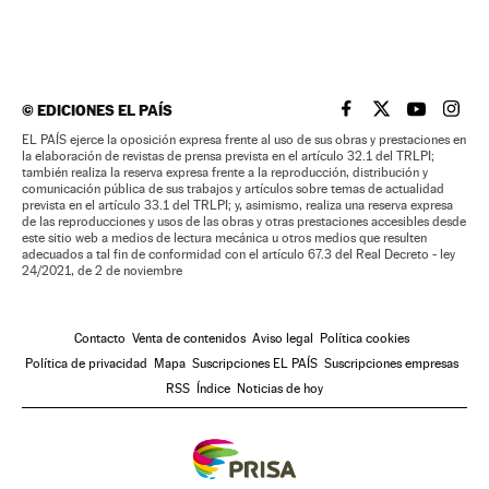
©
EDICIONES EL PAÍS
EL PAÍS BRASIL EN
EL PAÍS BRASI
EL PAÍS B
EL PA
EL PAÍS ejerce la oposición expresa frente al uso de sus obras y prestaciones en
la elaboración de revistas de prensa prevista en el artículo 32.1 del TRLPI;
también realiza la reserva expresa frente a la reproducción, distribución y
comunicación pública de sus trabajos y artículos sobre temas de actualidad
prevista en el artículo 33.1 del TRLPI; y, asimismo, realiza una reserva expresa
de las reproducciones y usos de las obras y otras prestaciones accesibles desde
este sitio web a medios de lectura mecánica u otros medios que resulten
adecuados a tal fin de conformidad con el artículo 67.3 del Real Decreto - ley
24/2021, de 2 de noviembre
Contacto
Venta de contenidos
Aviso legal
Política cookies
Política de privacidad
Mapa
Suscripciones EL PAÍS
Suscripciones empresas
RSS
Índice
Noticias de hoy