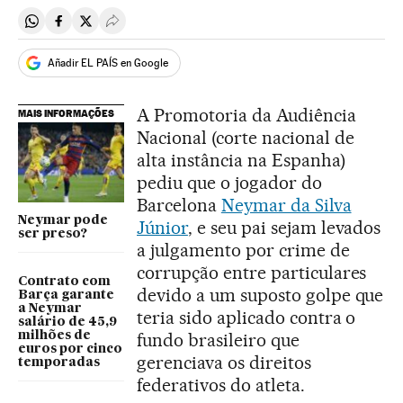
Compartir en Whatsapp
Compartir en Facebook
Compartir en Twitter
Desplegar Redes Sociales
Añadir EL PAÍS en Google
A Promotoria da Audiência
MAIS INFORMAÇÕES
Nacional (corte nacional de
alta instância na Espanha)
pediu que o jogador do
Barcelona
Neymar da Silva
Neymar pode
Júnior
, e seu pai sejam levados
ser preso?
a julgamento por crime de
corrupção entre particulares
Contrato com
devido a um suposto golpe que
Barça garante
a Neymar
teria sido aplicado contra o
salário de 45,9
milhões de
fundo brasileiro que
euros por cinco
gerenciava os direitos
temporadas
federativos do atleta.