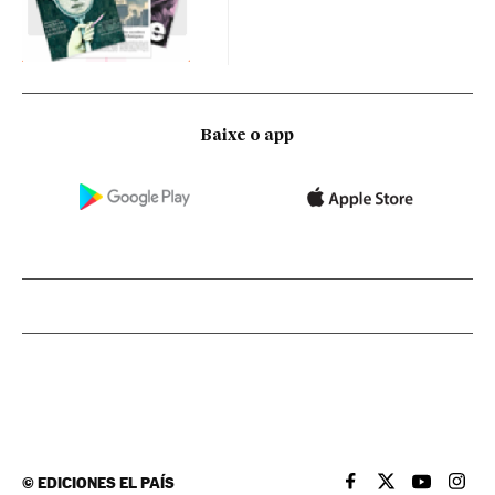
Baixe o app
©
EDICIONES EL PAÍS
EL PAÍS BRASIL EN
EL PAÍS BRASI
EL PAÍS B
EL PA