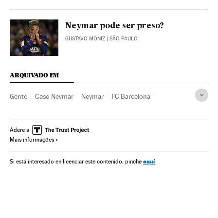
Neymar pode ser preso?
GUSTAVO MONIZ
| SÃO PAULO
ARQUIVADO EM
Gente
Caso Neymar
Neymar
FC Barcelona
Tribunais
Justiça esportiva
Contratos
Poder judicial
Times esportes
Sociedade
Fraude fiscal
Adere a
Mais informações
Jogador futebol
Jogadores
Delitos fiscais
Esportistas
Futebol
Delitos
Esportes
Justiça
aquí
Si está interesado en licenciar este contenido, pinche