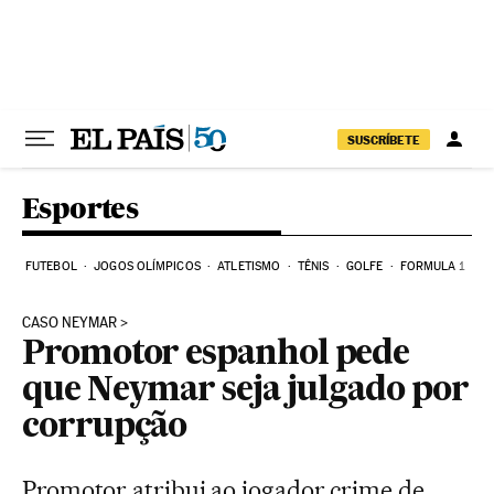
Pular para o conteúdo
SUSCRÍBETE
Esportes
FUTEBOL
JOGOS OLÍMPICOS
ATLETISMO
TÊNIS
GOLFE
FORMULA 1
CASO NEYMAR
Promotor espanhol pede
que Neymar seja julgado por
corrupção
Promotor atribui ao jogador crime de