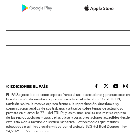
©
EDICIONES EL PAÍS
EL PAÍS BRASIL EN
EL PAÍS BRASI
EL PAÍS B
EL PA
EL PAÍS ejerce la oposición expresa frente al uso de sus obras y prestaciones en
la elaboración de revistas de prensa prevista en el artículo 32.1 del TRLPI;
también realiza la reserva expresa frente a la reproducción, distribución y
comunicación pública de sus trabajos y artículos sobre temas de actualidad
prevista en el artículo 33.1 del TRLPI; y, asimismo, realiza una reserva expresa
de las reproducciones y usos de las obras y otras prestaciones accesibles desde
este sitio web a medios de lectura mecánica u otros medios que resulten
adecuados a tal fin de conformidad con el artículo 67.3 del Real Decreto - ley
24/2021, de 2 de noviembre