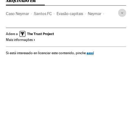
ARQUIVADO EM
Caso Neymar
Santos FC
Evasão capitais
Neymar
FC Barcelona
Brasil
Times esportes
América
Fraude fiscal
Jogador futebol
Jogadores
Adere a
Mais informações
Delitos fiscais
Esportistas
Futebol
Delitos
Esportes
Justiça
aquí
Si está interesado en licenciar este contenido, pinche