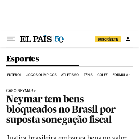
Pular para o conteúdo
SUSCRÍBETE
Esportes
FUTEBOL
JOGOS OLÍMPICOS
ATLETISMO
TÊNIS
GOLFE
FORMULA 1
CASO NEYMAR
Neymar tem bens
bloqueados no Brasil por
suposta sonegação fiscal
Justiça brasileira embarga bens no valor