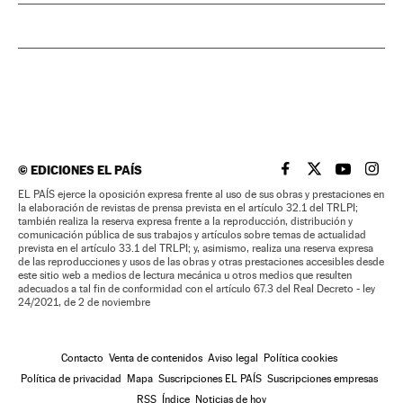
©
EDICIONES EL PAÍS
EL PAÍS BRASIL EN
EL PAÍS BRASI
EL PAÍS B
EL PA
EL PAÍS ejerce la oposición expresa frente al uso de sus obras y prestaciones en
la elaboración de revistas de prensa prevista en el artículo 32.1 del TRLPI;
también realiza la reserva expresa frente a la reproducción, distribución y
comunicación pública de sus trabajos y artículos sobre temas de actualidad
prevista en el artículo 33.1 del TRLPI; y, asimismo, realiza una reserva expresa
de las reproducciones y usos de las obras y otras prestaciones accesibles desde
este sitio web a medios de lectura mecánica u otros medios que resulten
adecuados a tal fin de conformidad con el artículo 67.3 del Real Decreto - ley
24/2021, de 2 de noviembre
Contacto
Venta de contenidos
Aviso legal
Política cookies
Política de privacidad
Mapa
Suscripciones EL PAÍS
Suscripciones empresas
RSS
Índice
Noticias de hoy