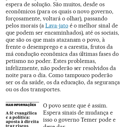
espera de solução. São muitos, desde os
econômicos (para os quais o novo governo,
forçosamente, voltará o olhar), passando
pelos morais (a
Lava-jato
é o melhor sinal de
que podem ser encaminhados), até os sociais,
que são os que mais atazanam o povo, à
frente o desemprego e a carestia, frutos da
má condução econômica das últimas fases do
petismo no poder. Estes problemas,
infelizmente, não poderão ser resolvidos da
noite para o dia. Como tampouco poderão
ser os da saúde, os da educação, da segurança
ou os dos transportes.
O povo sente que é assim.
MAIS INFORMAÇÕES
Espera sinais de mudança e
A fé evangélica
e a política:
isso o governo Temer pode e
aposta à direita
deve dar.
traz riscos