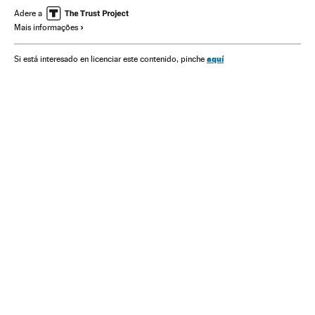
Brasil
Conflitos políticos
Parlamento
Governo Brasil
Adere a
Mais informações
América do Sul
América Latina
América
Impeachment Dilma Rousseff
Partido dos Trabalhadores
aquí
Si está interesado en licenciar este contenido, pinche
Partidos políticos
Política