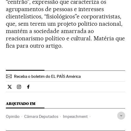
“centrão”, expressão que caracteriza os
agrupamentos de pessoas e interesses
clientelísticos, “fisiológicos”e corporativistas,
que, sem terem um projeto politico nacional,
mantém a sociedade amarrada ao
reacionarismo político e cultural. Matéria que
fica para outro artigo.
Receba o boletim do EL PAÍS América
Opiniao El País Brasil en Twitter
Opiniao El País Brasil en Instagram
Opiniao El País Brasil en Facebook
ARQUIVADO EM
Opinião
Câmara Deputados
Impeachment
Crises políticas
Dilma Rousseff
Destituições políticas