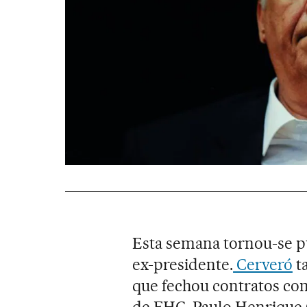
Esta semana tornou-se p
ex-presidente.
Cerveró
t
que fechou contratos co
de FHC, Paulo Henrique C