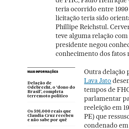
teria ocorrido entre 199
licitação teria sido orien
Phillipe Reichstul. Cerv
teve alguma relação com a
presidente negou conhec
conhecimento dos fatos n
Outra delação 
MAIS INFORMAÇÕES
Lava Jato
desen
Delação de
Odebrecht, o ‘dono do
tempos de FHC:
Brasil’, completa
terremoto político
parlamentar pa
reeleição em 19
Os 591.000 reais que
PE) que ressusc
Claudia Cruz recebeu
e não sabe por quê
condenado em p