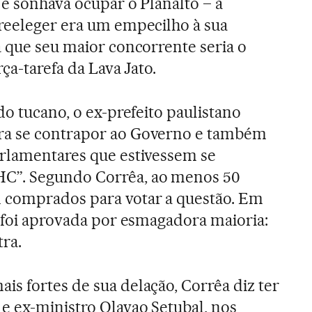
 e sonhava ocupar o Planalto – a
reeleger era um empecilho à sua
a que seu maior concorrente seria o
ça-tarefa da Lava Jato.
do tucano, o ex-prefeito paulistano
ra se contrapor ao Governo e também
arlamentares que estivessem se
C”. Segundo Corrêa, ao menos 50
 comprados para votar a questão. Em
a foi aprovada por esmagadora maioria:
tra.
s fortes de sua delação, Corrêa diz ter
e ex-ministro Olavao Setubal, nos