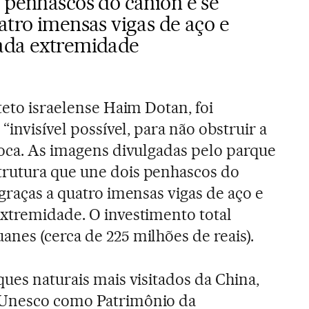
 penhascos do cânion e se
atro imensas vigas de aço e
cada extremidade
teto israelense Haim Dotan, foi
“invisível possível, para não obstruir a
poca. As imagens divulgadas pelo parque
rutura que une dois penhascos do
graças a quatro imensas vigas de aço e
xtremidade. O investimento total
nes (cerca de 225 milhões de reais).
ues naturais mais visitados da China,
 Unesco como Patrimônio da