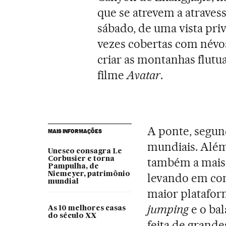
que se atrevem a atravess
sábado, de uma vista pri
vezes cobertas com névo
criar as montanhas flutu
filme
Avatar
.
A ponte, segun
MAIS INFORMAÇÕES
mundiais. Além 
Unesco consagra Le
Corbusier e torna
também a mais 
Pampulha, de
Niemeyer, patrimônio
levando em con
mundial
maior platafor
jumping
e o bal
As 10 melhores casas
do século XX
feita de grande