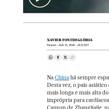
XAVIER FONTDEGLÒRIA
Pequim -
AUG
21, 2016 - 13:11
EDT
Compartir en Whatsapp
Compartir en Facebook
Compartir en Twitter
Desplegar Redes Soci
Na
China
há sempre espaç
Desta vez, o pais asiátic
mais longa e mais alta 
imprópria para cardíaco
Canyon de Zhangjiajie, n