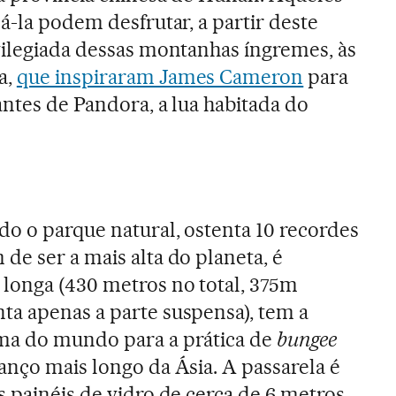
á-la podem desfrutar, a partir deste
vilegiada dessas montanhas íngremes, às
a,
que inspiraram James Cameron
para
antes de Pandora, a lua habitada do
do o parque natural, ostenta 10 recordes
de ser a mais alta do planeta, é
longa (430 metros no total, 375m
ta apenas a parte suspensa), tem a
ma do mundo para a prática de
bungee
anço mais longo da Ásia. A passarela é
s painéis de vidro de cerca de 6 metros