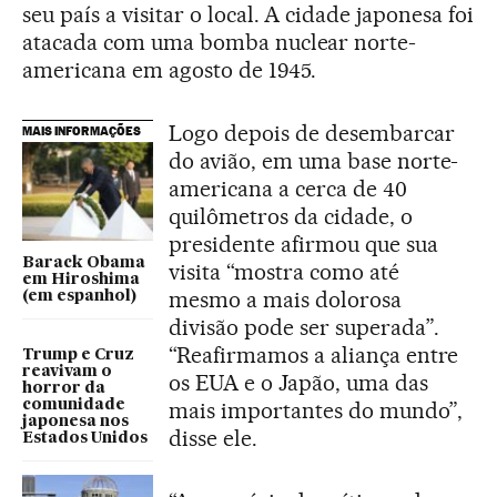
seu país a visitar o local. A cidade japonesa foi
atacada com uma bomba nuclear norte-
americana em agosto de 1945.
Logo depois de desembarcar
MAIS INFORMAÇÕES
do avião, em uma base norte-
americana a cerca de 40
quilômetros da cidade, o
presidente afirmou que sua
Barack Obama
visita “mostra como até
em Hiroshima
mesmo a mais dolorosa
(em espanhol)
divisão pode ser superada”.
“Reafirmamos a aliança entre
Trump e Cruz
reavivam o
os EUA e o Japão, uma das
horror da
comunidade
mais importantes do mundo”,
japonesa nos
disse ele.
Estados Unidos