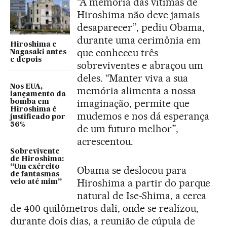
“A memória das vítimas de
Hiroshima não deve jamais
desaparecer”, pediu Obama,
durante uma cerimônia em
Hiroshima e
que conheceu três
Nagasaki antes
e depois
sobreviventes e abraçou um
deles. “Manter viva a sua
Nos EUA,
memória alimenta a nossa
lançamento da
imaginação, permite que
bomba em
Hiroshima é
mudemos e nos dá esperança
justificado por
56%
de um futuro melhor”,
acrescentou.
Sobrevivente
de Hiroshima:
“Um exército
Obama se deslocou para
de fantasmas
Hiroshima a partir do parque
veio até mim”
natural de Ise-Shima, a cerca
de 400 quilômetros dali, onde se realizou,
durante dois dias, a reunião de cúpula de