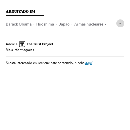
ARQUIVADO EM
Barack Obama
Hiroshima
Japão
Armas nucleares
Estados Unidos
América do Norte
Ásia oriental
Armamento
Ásia
Defesa
América
Adere a
Mais informações
aquí
Si está interesado en licenciar este contenido, pinche