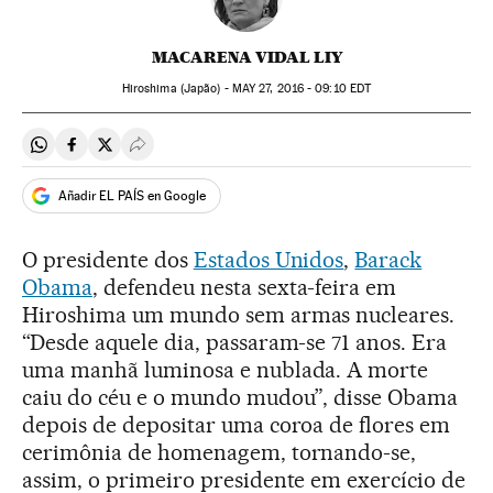
MACARENA VIDAL LIY
Hiroshima (Japão) -
MAY
27, 2016 - 09:10
EDT
Compartir en Whatsapp
Compartir en Facebook
Compartir en Twitter
Desplegar Redes Sociales
Añadir EL PAÍS en Google
O presidente dos
Estados Unidos
,
Barack
Obama
, defendeu nesta sexta-feira em
Hiroshima um mundo sem armas nucleares.
“Desde aquele dia, passaram-se 71 anos. Era
uma manhã luminosa e nublada. A morte
caiu do céu e o mundo mudou”, disse Obama
depois de depositar uma coroa de flores em
cerimônia de homenagem, tornando-se,
assim, o primeiro presidente em exercício de