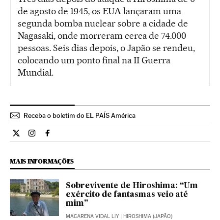
de agosto de 1945, os EUA lançaram uma
segunda bomba nuclear sobre a cidade de
Nagasaki, onde morreram cerca de 74.000
pessoas. Seis dias depois, o Japão se rendeu,
colocando um ponto final na II Guerra
Mundial.
Receba o boletim do EL PAÍS América
Internacional El País Brasil en Twitter
Internacional El País Brasil en Instagram
Internacional El País Brasil en Facebook
MAIS INFORMAÇÕES
Sobrevivente de Hiroshima: “Um
exército de fantasmas veio até
mim”
MACARENA VIDAL LIY
| HIROSHIMA (JAPÃO)