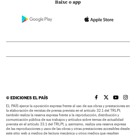
Baixe o app
©
EDICIONES EL PAÍS
EL PAÍS BRASIL EN
EL PAÍS BRASI
EL PAÍS B
EL PA
EL PAÍS ejerce la oposición expresa frente al uso de sus obras y prestaciones en
la elaboración de revistas de prensa prevista en el artículo 32.1 del TRLPI;
también realiza la reserva expresa frente a la reproducción, distribución y
comunicación pública de sus trabajos y artículos sobre temas de actualidad
prevista en el artículo 33.1 del TRLPI; y, asimismo, realiza una reserva expresa
de las reproducciones y usos de las obras y otras prestaciones accesibles desde
este sitio web a medios de lectura mecánica u otros medios que resulten