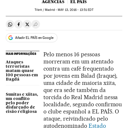
AGÊNCIAS
EL PAÍS
Tikrit / Madrid -
MAY
13, 2016 - 13:51
EDT
Compartir en Whatsapp
Compartir en Facebook
Compartir en Twitter
Desplegar Redes Sociales
Añadir EL PAÍS en Google
Pelo menos 16 pessoas
MAIS INFORMAÇÕES
morreram em um atentado
Ataques
terroristas
contra um café frequentado
matam quase
por jovens em Balad (Iraque),
100 pessoas em
Bagdá
uma cidade de maioria xiita,
que era sede também da
Sunitas e xiitas,
torcida do Real Madrid nessa
um conflito
localidade, segundo confirmou
pelo poder
disfarçado de
o clube espanhol a EL PAÍS. O
cisão religiosa
ataque, reivindicado pelo
autodenominado
Estado