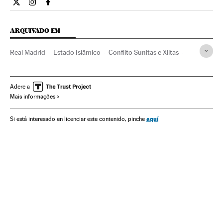
Internacional El País Brasil en Twitter
Internacional El País Brasil en Instagram
Internacional El País Brasil en Facebook
ARQUIVADO EM
Real Madrid
Estado Islâmico
Conflito Sunitas e Xiitas
terrorismo islâmico
Futebol
Times esportes
Islã
Jihadismo
Grupos terroristas
Esportes
Religião
Adere a
Mais informações
Terrorismo
Conflitos
aquí
Si está interesado en licenciar este contenido, pinche