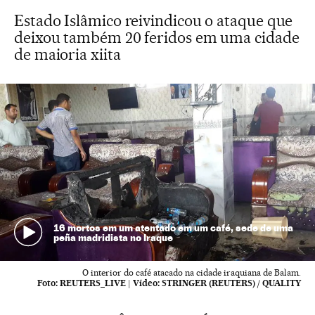
Estado Islâmico reivindicou o ataque que
deixou também 20 feridos em uma cidade
de maioria xiita
16 mortos em um atentado em um café, sede de uma
peña madridista no Iraque
O interior do café atacado na cidade iraquiana de Balam.
Foto:
REUTERS_LIVE
|
Vídeo:
STRINGER (REUTERS) / QUALITY