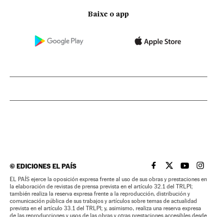
Baixe o app
©
EDICIONES EL PAÍS
EL PAÍS BRASIL EN
EL PAÍS BRASI
EL PAÍS B
EL PA
EL PAÍS ejerce la oposición expresa frente al uso de sus obras y prestaciones en
la elaboración de revistas de prensa prevista en el artículo 32.1 del TRLPI;
también realiza la reserva expresa frente a la reproducción, distribución y
comunicación pública de sus trabajos y artículos sobre temas de actualidad
prevista en el artículo 33.1 del TRLPI; y, asimismo, realiza una reserva expresa
de las reproducciones y usos de las obras y otras prestaciones accesibles desde