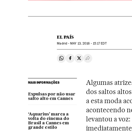
EL PAÍS
Madrid -
MAY
13, 2016 - 15:17
EDT
Compartir en Whatsapp
Compartir en Facebook
Compartir en Twitter
Desplegar Redes Soci
Algumas atrizes
MAIS INFORMAÇÕES
dos saltos alto
Expulsas por não usar
salto alto em Cannes
a esta moda a
acontecendo ne
‘Aquarius’ marca a
levantou a voz
volta do cinema do
Brasil a Cannes em
imediatamente.
grande estilo