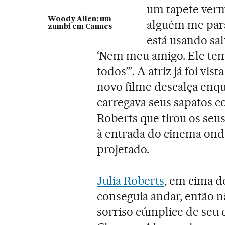
um tapete ve
Woody Allen: um
alguém me parar
zumbi em Cannes
está usando sal
‘Nem meu amigo. Ele tem 
todos’”. A atriz já foi vi
novo filme descalça en
carregava seus sapatos co
Roberts que tirou os seu
à entrada do cinema ond
projetado.
Julia Roberts
, em cima d
conseguia andar, então nã
sorriso cúmplice de seu 