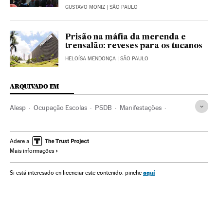
GUSTAVO MONIZ
| SÃO PAULO
Prisão na máfia da merenda e
trensalão: reveses para os tucanos
HELOÍSA MENDONÇA
| SÃO PAULO
ARQUIVADO EM
Alesp
Ocupação Escolas
PSDB
Manifestações
Assembleias legislativas Brasil
Reforma educacional
Geraldo Alckmin
Protestos sociais
Política educativa
Adere a
Mais informações
Reformas políticas
Ensino público
Estudantes
Mal-estar social
Governadores
Parlamento
aquí
Si está interesado en licenciar este contenido, pinche
Governos estaduais
Centros educativos
Comunidade educativa
Partidos políticos