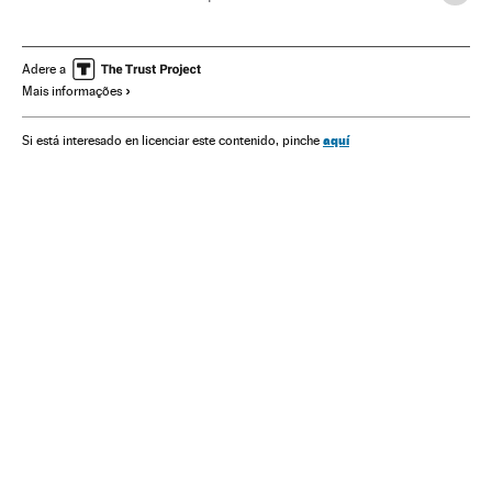
Eleições EUA 2016
Estados Unidos
Eleições EUA
Eleições presidenciais
Eleições
América do Norte
Adere a
Mais informações
América
Política
aquí
Si está interesado en licenciar este contenido, pinche