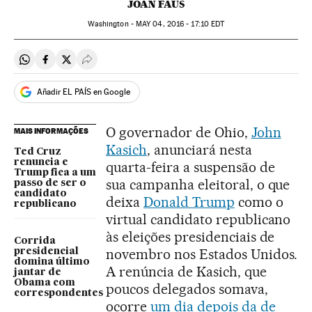
JOAN FAUS
Washington -
MAY
04, 2016 - 17:10
EDT
Compartir en Whatsapp
Compartir en Facebook
Compartir en Twitter
Desplegar Redes Sociales
Añadir EL PAÍS en Google
O governador de Ohio,
John
MAIS INFORMAÇÕES
Kasich
, anunciará nesta
Ted Cruz
renuncia e
quarta-feira a suspensão de
Trump fica a um
sua campanha eleitoral, o que
passo de ser o
candidato
deixa
Donald Trump
como o
republicano
virtual candidato republicano
às eleições presidenciais de
Corrida
novembro nos Estados Unidos.
presidencial
domina último
A renúncia de Kasich, que
jantar de
Obama com
poucos delegados somava,
correspondentes
ocorre
um dia depois da de