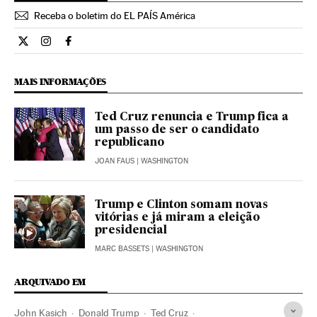
Receba o boletim do EL PAÍS América
Internacional El País Brasil en Twitter
Internacional El País Brasil en Instagram
Internacional El País Brasil en Facebook
MAIS INFORMAÇÕES
Ted Cruz renuncia e Trump fica a
um passo de ser o candidato
republicano
JOAN FAUS
| WASHINGTON
Trump e Clinton somam novas
vitórias e já miram a eleição
presidencial
MARC BASSETS
| WASHINGTON
ARQUIVADO EM
John Kasich
Donald Trump
Ted Cruz