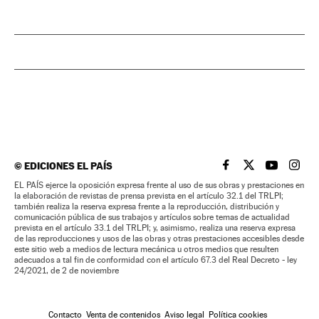
©
EDICIONES EL PAÍS
EL PAÍS BRASIL EN
EL PAÍS BRASI
EL PAÍS B
EL PA
EL PAÍS ejerce la oposición expresa frente al uso de sus obras y prestaciones en
la elaboración de revistas de prensa prevista en el artículo 32.1 del TRLPI;
también realiza la reserva expresa frente a la reproducción, distribución y
comunicación pública de sus trabajos y artículos sobre temas de actualidad
prevista en el artículo 33.1 del TRLPI; y, asimismo, realiza una reserva expresa
de las reproducciones y usos de las obras y otras prestaciones accesibles desde
este sitio web a medios de lectura mecánica u otros medios que resulten
adecuados a tal fin de conformidad con el artículo 67.3 del Real Decreto - ley
24/2021, de 2 de noviembre
Contacto
Venta de contenidos
Aviso legal
Política cookies