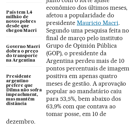
junto com o forte ajuste
econômico dos últimos meses,
País tem 1,4
afetou a popularidade do
milhão de
presidente
Mauricio Macri
.
novos pobres
desde que
Segundo uma pesquisa feita no
chegou Macri
final de março pelo instituto
Grupo de Opinión Pública
Governo Macri
dobra o preço
(GOP), o presidente da
do transporte
Argentina perdeu mais de 10
na Argentina
pontos percentuais de imagem
positiva em apenas quatro
Presidente
argentino
meses de gestão. A aprovação
prefere que
popular ao mandatário caiu
Dilma não sofra
impeachment,
para 53,5%, bem abaixo dos
mas mantém
distância
63,9% com que contava ao
tomar posse, em 10 de
dezembro.