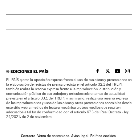
©
EDICIONES EL PAÍS
EL PAÍS BRASIL EN
EL PAÍS BRASI
EL PAÍS B
EL PA
EL PAÍS ejerce la oposición expresa frente al uso de sus obras y prestaciones en
la elaboración de revistas de prensa prevista en el artículo 32.1 del TRLPI;
también realiza la reserva expresa frente a la reproducción, distribución y
comunicación pública de sus trabajos y artículos sobre temas de actualidad
prevista en el artículo 33.1 del TRLPI; y, asimismo, realiza una reserva expresa
de las reproducciones y usos de las obras y otras prestaciones accesibles desde
este sitio web a medios de lectura mecánica u otros medios que resulten
adecuados a tal fin de conformidad con el artículo 67.3 del Real Decreto - ley
24/2021, de 2 de noviembre
Contacto
Venta de contenidos
Aviso legal
Política cookies