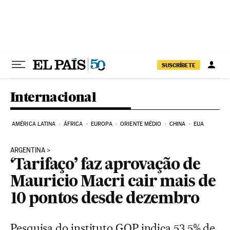
Pular para o conteúdo
SUSCRÍBETE
Internacional
AMÉRICA LATINA
ÁFRICA
EUROPA
ORIENTE MÉDIO
CHINA
EUA
ARGENTINA
‘Tarifaço’ faz aprovação de
Mauricio Macri cair mais de
10 pontos desde dezembro
Pesquisa do instituto GOP indica 53,5% de