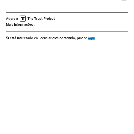
Indicadores econômicos
América do Sul
América Latina
América
Economia
Política
Adere a
Mais informações
aquí
Si está interesado en licenciar este contenido, pinche