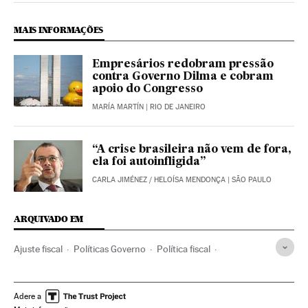
MAIS INFORMAÇÕES
Empresários redobram pressão
contra Governo Dilma e cobram
apoio do Congresso
MARÍA MARTÍN
| RIO DE JANEIRO
“A crise brasileira não vem de fora,
ela foi autoinfligida”
CARLA JIMÉNEZ
/
HELOÍSA MENDONÇA
| SÃO PAULO
ARQUIVADO EM
Ajuste fiscal
Políticas Governo
Política fiscal
Legislação Brasileira
Controle Fiscal
Brasil
Política econômica
Despesa pública
Governo Brasil
Adere a