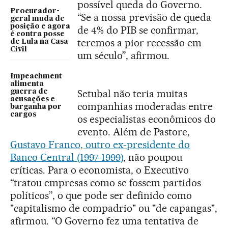
possível queda do Governo.
Procurador-
“Se a nossa previsão de queda
geral muda de
posição e agora
de 4% do PIB se confirmar,
é contra posse
teremos a pior recessão em
de Lula na Casa
Civil
um século”, afirmou.
Impeachment
alimenta
Setubal não teria muitas
guerra de
acusações e
companhias moderadas entre
barganha por
cargos
os especialistas econômicos do
evento. Além de Pastore,
Gustavo Franco, outro ex-presidente do
Banco Central (1997-1999)
, não poupou
críticas. Para o economista, o Executivo
“tratou empresas como se fossem partidos
políticos”, o que pode ser definido como
"capitalismo de compadrio" ou "de capangas",
afirmou. “O Governo fez uma tentativa de