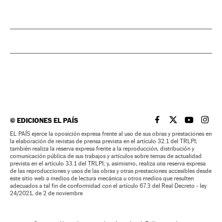
©
EDICIONES EL PAÍS
EL PAÍS BRASIL EN
EL PAÍS BRASI
EL PAÍS B
EL PA
EL PAÍS ejerce la oposición expresa frente al uso de sus obras y prestaciones en
la elaboración de revistas de prensa prevista en el artículo 32.1 del TRLPI;
también realiza la reserva expresa frente a la reproducción, distribución y
comunicación pública de sus trabajos y artículos sobre temas de actualidad
prevista en el artículo 33.1 del TRLPI; y, asimismo, realiza una reserva expresa
de las reproducciones y usos de las obras y otras prestaciones accesibles desde
este sitio web a medios de lectura mecánica u otros medios que resulten
adecuados a tal fin de conformidad con el artículo 67.3 del Real Decreto - ley
24/2021, de 2 de noviembre