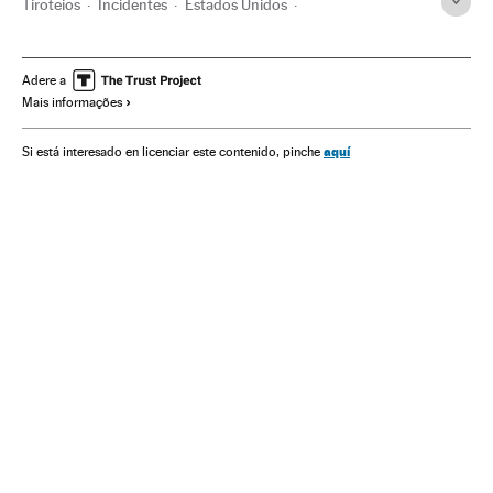
Tiroteios
Incidentes
Estados Unidos
América do Norte
Acontecimentos
América
Washington D.C.
Adere a
Mais informações
aquí
Si está interesado en licenciar este contenido, pinche