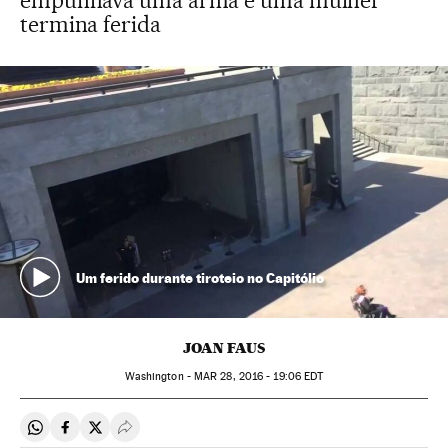
empunhava uma arma e uma mulher
termina ferida
Um ferido durante tiroteio no Capitólio
JOAN FAUS
Washington -
MAR
28, 2016 - 19:06
EDT
Compartir en Whatsapp
Compartir en Facebook
Compartir en Twitter
Desplegar Redes Sociales