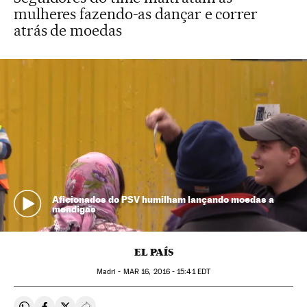
mulheres fazendo-as dançar e correr
atrás de moedas
Aficionados do PSV humilham lançando moedas a
mendigas
EL PAÍS
Madri -
MAR
16, 2016 - 15:41
EDT