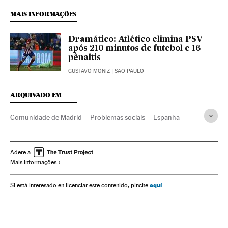
MAIS INFORMAÇÕES
Dramático: Atlético elimina PSV
após 210 minutos de futebol e 16
pênaltis
GUSTAVO MONIZ
| SÃO PAULO
ARQUIVADO EM
Comunidade de Madrid
Problemas sociais
Espanha
Sociedade
PSV Eindhoven
Liga Campeones
Mendicidade
Pobreza
Atlético Madrid
Madri
Adere a
Mais informações
Times esportes
Champions League
Futebol
Competições
Esportes
aquí
Si está interesado en licenciar este contenido, pinche