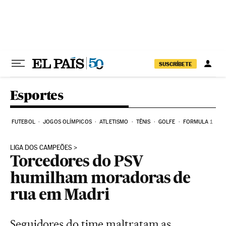
Pular para o conteúdo
SUSCRÍBETE
Esportes
FUTEBOL
JOGOS OLÍMPICOS
ATLETISMO
TÊNIS
GOLFE
FORMULA 1
LIGA DOS CAMPEÕES
Torcedores do PSV
humilham moradoras de
rua em Madri
Seguidores do time maltratam as