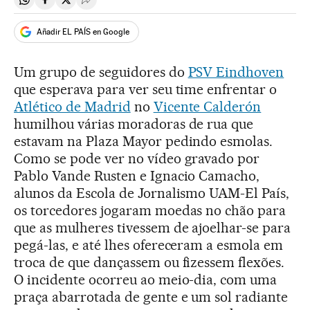
Compartir en Whatsapp
Compartir en Facebook
Compartir en Twitter
Desplegar Redes Sociales
Añadir EL PAÍS en Google
Um grupo de seguidores do
PSV Eindhoven
que esperava para ver seu time enfrentar o
Atlético de Madrid
no
Vicente Calderón
humilhou várias moradoras de rua que
estavam na Plaza Mayor pedindo esmolas.
Como se pode ver no vídeo gravado por
Pablo Vande Rusten e Ignacio Camacho,
alunos da Escola de Jornalismo UAM-El País,
os torcedores jogaram moedas no chão para
que as mulheres tivessem de ajoelhar-se para
pegá-las, e até lhes ofereceram a esmola em
troca de que dançassem ou fizessem flexões.
O incidente ocorreu ao meio-dia, com uma
praça abarrotada de gente e um sol radiante