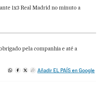
nte 1x3 Real Madrid no minuto a
obrigado pela companhia e até a
Añadir EL PAÍS en Google
Compartir en Whatsapp
Compartir en Facebook
Compartir en Twitter
Desplegar Redes Sociales