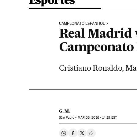
Esportes
CAMPEONATO ESPANHOL
Real Madrid v
Campeonato 
Cristiano Ronaldo, Mar
G. M.
São Paulo -
MAR
03, 2016 - 14:19
EST
Compartir en Whatsapp
Compartir en Facebook
Compartir en Twitter
Desplegar Redes Soci