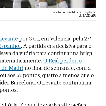
Cristiano Ronaldo abriu o placar.
A. SAIZ (AP)
Levante
por 3 a 1, em Valencia, pela 27ª
Espanhol
. A partida era decisiva para o
sava da vitória para continuar na briga
 matematicamente.
O Real perdeu o
o de Madri
no final de semana e, com a
gou aos 57 pontos, quatro a menos que o
líder Barcelona. O Levante continua na
 pontos.
vitória, Zidane fez várias alterações