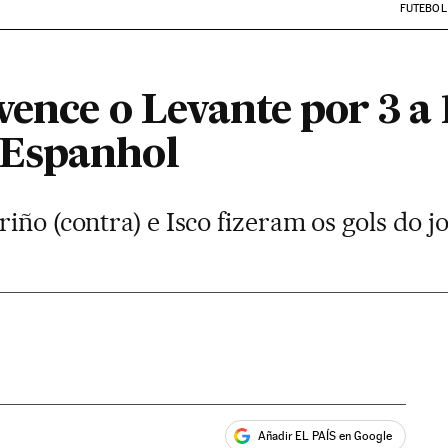
FUTEBOL
ence o Levante por 3 a 1
Espanhol
iño (contra) e Isco fizeram os gols do j
Añadir EL PAÍS en Google
ales