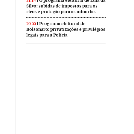
O programa eleitoral de Lula da
21:14
Silva: subidas de impostos para os
ricos e proteção para as minorias
Programa eleitoral de
20:55
Bolsonaro: privatizações e privilégios
legais para a Polícia