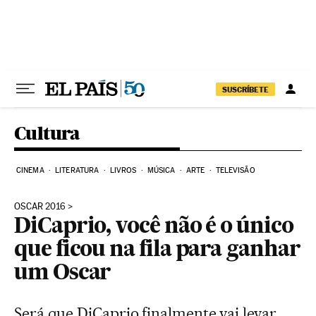
Pular para o conteúdo
SUSCRÍBETE
Cultura
CINEMA
LITERATURA
LIVROS
MÚSICA
ARTE
TELEVISÃO
OSCAR 2016
DiCaprio, você não é o único
que ficou na fila para ganhar
um Oscar
Será que DiCaprio finalmente vai levar