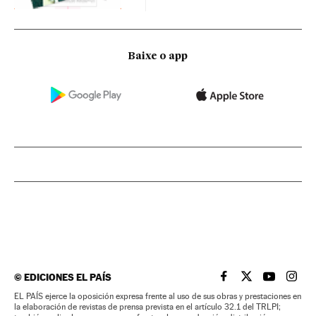
Baixe o app
©
EDICIONES EL PAÍS
EL PAÍS BRASIL EN
EL PAÍS BRASI
EL PAÍS B
EL PA
EL PAÍS ejerce la oposición expresa frente al uso de sus obras y prestaciones en
la elaboración de revistas de prensa prevista en el artículo 32.1 del TRLPI;