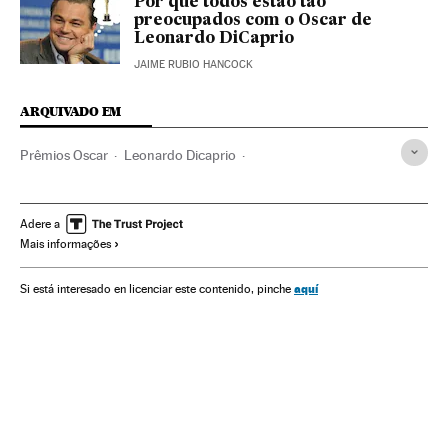
Por que todos estão tão
preocupados com o Oscar de
Leonardo DiCaprio
JAIME RUBIO HANCOCK
ARQUIVADO EM
Prêmios Oscar
Leonardo Dicaprio
Cinema dos Estados Unidos
Prêmios cinema
Atores
Prêmios
Cinema
Verne
Adere a
Mais informações
aquí
Si está interesado en licenciar este contenido, pinche