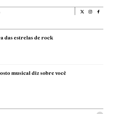
a
Cultura El País Bra
Cultura El Pa
Cultura 
a das estrelas de rock
gosto musical diz sobre você