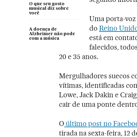
O que seu gosto
musical diz sobre
você
Uma porta-voz 
do
Reino Unid
A doença de
Alzheimer não pode
está em contato
com a música
falecidos, todo
20 e 35 anos.
Mergulhadores suecos co
vítimas, identificadas c
Lowe, Jack Dakin e Craig 
cair de uma ponte dentr
O
último post no Facebo
tirada na sexta-feira, 12