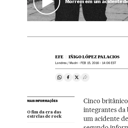
Morrem em um acidente de
EFE
IÑIGO LÓPEZ PALACIOS
Londres / Madri -
FEB
15, 2016 - 14:06
EST
Compartir en Whatsapp
Compartir en Facebook
Compartir en Twitter
Desplegar Redes Soci
Cinco britânico
MAIS INFORMAÇÕES
integrantes da
O fim da era das
estrelas de rock
um acidente de
segundo inform