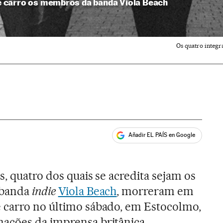
 carro os membros da banda Viola Beach
Os quatro integr
Añadir EL PAÍS en Google
ales
s, quatro dos quais se acredita sejam os
 banda
indie
Viola Beach
, morreram em
 carro no último sábado, em Estocolmo,
ações da imprensa britânica.