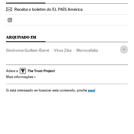
Receba o boletim do EL PAÍS América
Politica El País Brasil en Instagram
ARQUIVADO EM
Síndrome Guillain-Barré
Vírus Zika
Microcefalia
Aedes aegypti
Virologia
Mosquitos
Doenças tropicais
Microbiologia
Gravidez
Insetos
Doenças neurológicas
Adere a
Mais informações
Brasil
Epidemia
Reprodução
Animais
Doenças
Fauna
Medicina
América
Espécies
Genética
aquí
Si está interesado en licenciar este contenido, pinche
Biologia
Meio ambiente
Saúde
Ciências naturais
Planeta Futuro