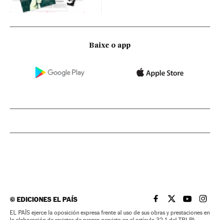
Baixe o app
©
EDICIONES EL PAÍS
EL PAÍS BRASIL EN
EL PAÍS BRASI
EL PAÍS B
EL PA
EL PAÍS ejerce la oposición expresa frente al uso de sus obras y prestaciones en