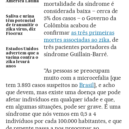
América Latina
mortalidade da síndrome é
considerada baixa – cerca de
Saliva e urina
5% dos casos – o Governo da
têm potencial
Colômbia acabou de
de transmitir o
zika vírus, diz
confirmar
as três primeiras
Fiocruz
mortes associadas ao zika
, de
três pacientes portadores da
Estados Unidos
síndrome Guillain-Barré.
advertem que a
vacina contra o
zika levará
anos
“As pessoas se preocupam
muito com a microcefalia [que
tem 3.893 casos suspeitos no
Brasil
], e acho
que devem, mas existe uma doença que pode
afetar indivíduos em qualquer idade e que,
em algumas situações, pode ser grave. É uma
síndrome que nós vemos em 0,5 a 4
indivíduos por cada 100.000 habitantes, e que
de repente passa a nos preocupar ao