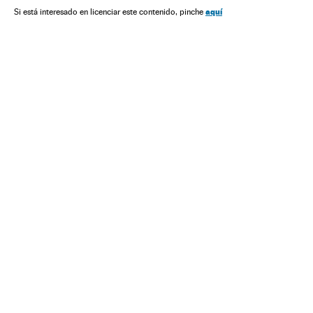
Força segurança
Energia não renovável
América
aquí
Si está interesado en licenciar este contenido, pinche
Fontes energia
Política
Espanha
Energia
Exxon Mobil
Empresas
Economia