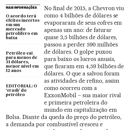
No final de 2015, a Chevron viu
MAIS INFORMAÇÕES
como 4 bilhões de dólares se
O acordo terá
efeitos incertos
evaporaram de seus cofres em
em um
apenas um ano: de faturar
mercado
petrolífero em
quase 3,5 bilhões de dólares,
baixa
passou a perder 590 milhões
de dólares. O golpe puxou
Petróleo cai
para baixo os lucros anuais,
para menos de
31 dólares,
que ficaram em 4,59 bilhões de
menor nível em
12 anos
dólares. O que a salvou foram
as atividades de refino, assim
EDITORIAL: O
como ocorreu com a
‘crash’ do
ExxonMobil – sua maior rival
petróleo
e primeira petroleira do
mundo em capitalização em
Bolsa. Diante da queda do preço do petróleo,
a demanda por combustível cresceu e