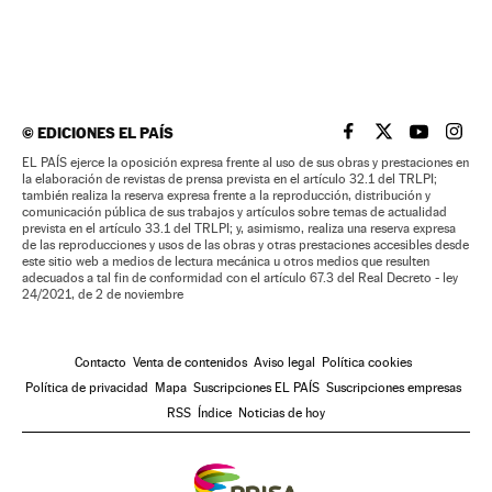
©
EDICIONES EL PAÍS
EL PAÍS BRASIL EN
EL PAÍS BRASI
EL PAÍS B
EL PA
EL PAÍS ejerce la oposición expresa frente al uso de sus obras y prestaciones en
la elaboración de revistas de prensa prevista en el artículo 32.1 del TRLPI;
también realiza la reserva expresa frente a la reproducción, distribución y
comunicación pública de sus trabajos y artículos sobre temas de actualidad
prevista en el artículo 33.1 del TRLPI; y, asimismo, realiza una reserva expresa
de las reproducciones y usos de las obras y otras prestaciones accesibles desde
este sitio web a medios de lectura mecánica u otros medios que resulten
adecuados a tal fin de conformidad con el artículo 67.3 del Real Decreto - ley
24/2021, de 2 de noviembre
Contacto
Venta de contenidos
Aviso legal
Política cookies
Política de privacidad
Mapa
Suscripciones EL PAÍS
Suscripciones empresas
RSS
Índice
Noticias de hoy