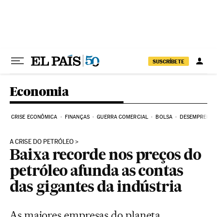
Pular para o conteúdo
SUSCRÍBETE
Economia
CRISE ECONÔMICA
FINANÇAS
GUERRA COMERCIAL
BOLSA
DESEMPREGO
A CRISE DO PETRÓLEO
Baixa recorde nos preços do
petróleo afunda as contas
das gigantes da indústria
As maiores empresas do planeta