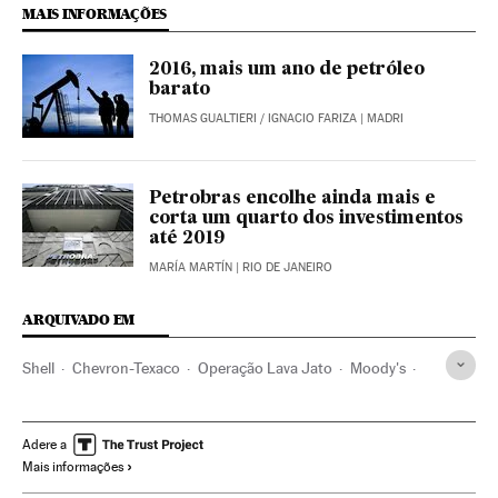
MAIS INFORMAÇÕES
2016, mais um ano de petróleo
barato
THOMAS GUALTIERI
/
IGNACIO FARIZA
| MADRI
Petrobras encolhe ainda mais e
corta um quarto dos investimentos
até 2019
MARÍA MARTÍN
| RIO DE JANEIRO
ARQUIVADO EM
Shell
Chevron-Texaco
Operação Lava Jato
Moody's
Standard & Poor's
Dólar
Petrobras
Moeda
Petróleo
Combustíveis fósseis
Brasil
Andaluzia
Adere a
Mais informações
Combustíveis
América do Sul
América Latina