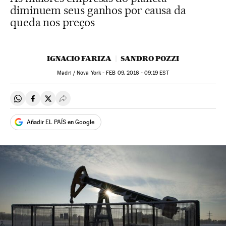
diminuem seus ganhos por causa da
queda nos preços
IGNACIO FARIZA
SANDRO POZZI
Madri / Nova York -
FEB
09, 2016 - 09:19
EST
Compartir en Whatsapp
Compartir en Facebook
Compartir en Twitter
Desplegar Redes Sociales
Añadir EL PAÍS en Google