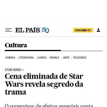
Pular para o conteúdo
SUSCRÍBETE
Cultura
CINEMA
LITERATURA
LIVROS
MÚSICA
ARTE
TELEVISÃO
STAR WARS
Cena eliminada de Star
Wars revela segredo da
trama
O supervisor de efeitos especiais conta