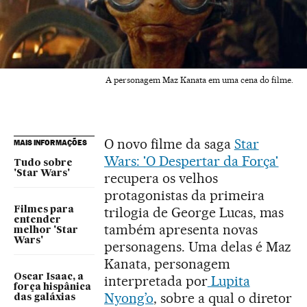
A personagem Maz Kanata em uma cena do filme.
O novo filme da saga
Star
MAIS INFORMAÇÕES
Wars: 'O Despertar da Força'
Tudo sobre
'Star Wars'
recupera os velhos
protagonistas da primeira
trilogia de George Lucas, mas
Filmes para
entender
também apresenta novas
melhor 'Star
Wars'
personagens. Uma delas é Maz
Kanata, personagem
Oscar Isaac, a
interpretada por
Lupita
força hispânica
Nyong’o
, sobre a qual o diretor
das galáxias