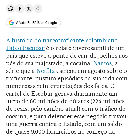
Compartir en Whatsapp
Compartir en Facebook
Compartir en Twitter
Desplegar Redes Sociales
Añadir EL PAÍS en Google
A história do narcotraficante colombiano
Pablo Escobar
é o relato inverossímil de um
país que esteve a ponto de cair de joelhos aos
pés de sua majestade, a cocaína.
Narcos
, a
série que a
Netflix
estreou em agosto sobre o
traficante, mistura episódios da sua vida com
numerosas reinterpretações dos fatos. O
cartel de Escobar gerava diariamente um
lucro de 60 milhões de dólares (225 milhões
de reais, pelo câmbio atual) com o tráfico de
cocaína, e para defender esse negócio travou
uma guerra contra o Estado, com um saldo
de quase 9.000 homicídios no começo da