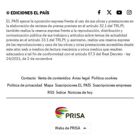
©
EDICIONES EL PAÍS
EL PAÍS BRASIL EN
EL PAÍS BRASI
EL PAÍS B
EL PA
EL PAÍS ejerce la oposición expresa frente al uso de sus obras y prestaciones en
la elaboración de revistas de prensa prevista en el artículo 32.1 del TRLPI;
también realiza la reserva expresa frente a la reproducción, distribución y
comunicación pública de sus trabajos y artículos sobre temas de actualidad
prevista en el artículo 33.1 del TRLPI; y, asimismo, realiza una reserva expresa
de las reproducciones y usos de las obras y otras prestaciones accesibles desde
este sitio web a medios de lectura mecánica u otros medios que resulten
adecuados a tal fin de conformidad con el artículo 67.3 del Real Decreto - ley
24/2021, de 2 de noviembre
Contacto
Venta de contenidos
Aviso legal
Política cookies
Política de privacidad
Mapa
Suscripciones EL PAÍS
Suscripciones empresas
RSS
Índice
Noticias de hoy
Webs de PRISA