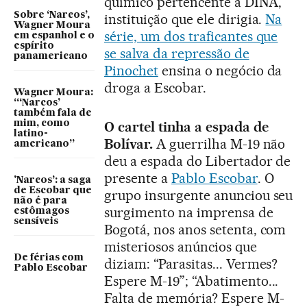
químico pertencente à DINA,
Sobre ‘Narcos’,
instituição que ele dirigia.
Na
Wagner Moura
série, um dos traficantes que
em espanhol e o
espírito
se salva da repressão de
panamericano
Pinochet
ensina o negócio da
droga a Escobar.
Wagner Moura:
“‘Narcos’
também fala de
mim, como
O cartel tinha a espada de
latino-
Bolívar.
A guerrilha M-19 não
americano”
deu a espada do Libertador de
presente a
Pablo Escobar
. O
'Narcos’: a saga
de Escobar que
grupo insurgente anunciou seu
não é para
surgimento na imprensa de
estômagos
sensíveis
Bogotá, nos anos setenta, com
misteriosos anúncios que
De férias com
diziam: “Parasitas... Vermes?
Pablo Escobar
Espere M-19”; “Abatimento...
Falta de memória? Espere M-