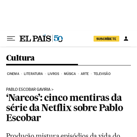
Pular para o conteúdo
SUSCRÍBETE
Cultura
CINEMA
LITERATURA
LIVROS
MÚSICA
ARTE
TELEVISÃO
PABLO ESCOBAR GAVIRIA
‘Narcos’: cinco mentiras da
série da Netflix sobre Pablo
Escobar
Produção mistura episódios da vida do