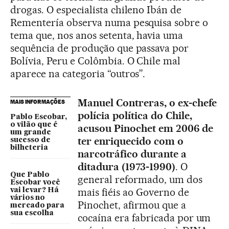
drogas. O especialista chileno Ibán de
Rementería observa numa pesquisa sobre o
tema que, nos anos setenta, havia uma
sequência de produção que passava por
Bolívia, Peru e Colômbia. O Chile mal
aparece na categoria “outros”.
Manuel Contreras, o ex-chefe
MAIS INFORMAÇÕES
polícia política do Chile,
Pablo Escobar,
o vilão que é
acusou Pinochet em 2006 de
um grande
ter enriquecido com o
sucesso de
bilheteria
narcotráfico durante a
ditadura (1973-1990)
. O
Que Pablo
general reformado, um dos
Escobar você
mais fiéis ao Governo de
vai levar? Há
vários no
Pinochet, afirmou que a
mercado para
sua escolha
cocaína era fabricada por um