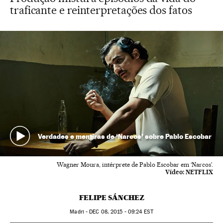
traficante e reinterpretações dos fatos
Verdades e mentiras de ‘Narcos’ sobre Pablo Escobar
Wagner Moura, intérprete de Pablo Escobar em ‘Narcos’.
Vídeo:
NETFLIX
FELIPE SÁNCHEZ
Madri -
DEC
08, 2015 - 09:24
EST