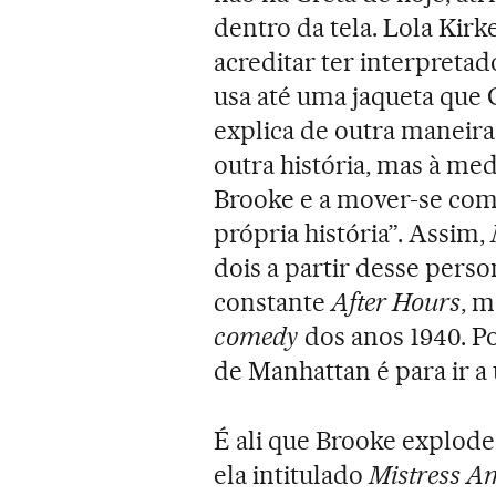
dentro da tela. Lola Kirk
acreditar ter interpretad
usa até uma jaqueta que G
explica de outra maneir
outra história, mas à me
Brooke e a mover-se com
própria história”. Assim,
dois a partir desse per
constante
After Hours
, 
comedy
dos anos 1940. P
de Manhattan é para ir a
É ali que Brooke explode 
ela intitulado
Mistress A