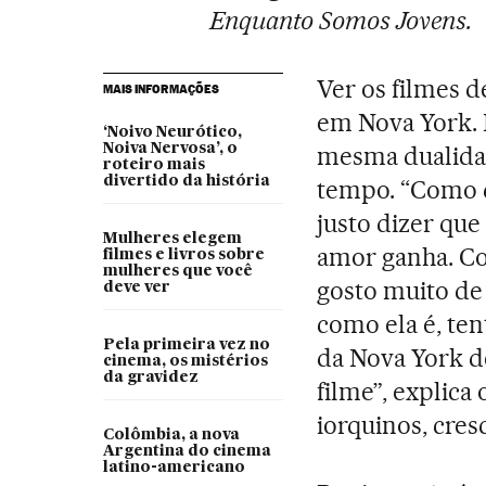
Enquanto Somos Jovens.
Ver os filmes
MAIS INFORMAÇÕES
em Nova York. 
‘Noivo Neurótico,
Noiva Nervosa’, o
mesma dualida
roteiro mais
divertido da história
tempo. “Como q
justo dizer qu
Mulheres elegem
amor ganha. Co
filmes e livros sobre
mulheres que você
gosto muito de 
deve ver
como ela é, ten
Pela primeira vez no
da Nova York d
cinema, os mistérios
da gravidez
filme”, explica 
iorquinos, cre
Colômbia, a nova
Argentina do cinema
latino-americano