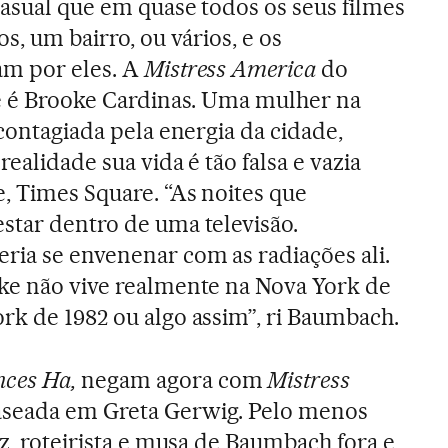
casual que em quase todos os seus filmes
s, um bairro, ou vários, e os
am por eles. A
Mistress America
do
me é Brooke Cardinas. Uma mulher na
 contagiada pela energia da cidade,
realidade sua vida é tão falsa e vazia
, Times Square. “As noites que
star dentro de uma televisão.
ia se envenenar com as radiações ali.
ke não vive realmente na Nova York de
rk de 1982 ou algo assim”, ri Baumbach.
nces Ha,
negam agora com
Mistress
aseada em Greta Gerwig. Pelo menos
iz, roteirista e musa de Baumbach fora e