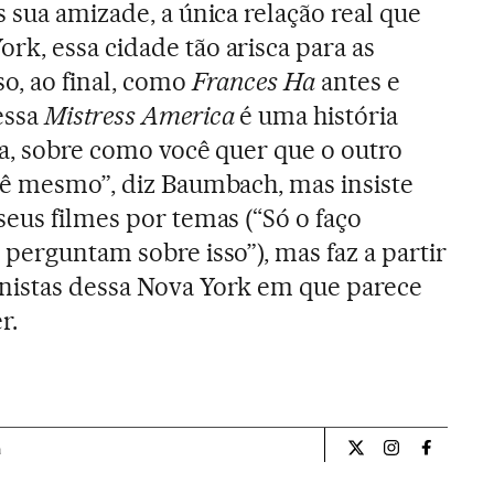
 sua amizade, a única relação real que
k, essa cidade tão arisca para as
so, ao final, como
Frances Ha
antes e
essa
Mistress America
é uma história
ia, sobre como você quer que o outro
cê mesmo”, diz Baumbach, mas insiste
seus filmes por temas (“Só o faço
perguntam sobre isso”), mas faz a partir
nistas dessa Nova York em que parece
r.
a
Cultura El País Bra
Cultura El Pa
Cultura 