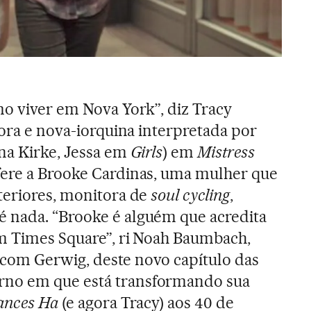
mo viver em Nova York”, diz Tracy
tora e nova-iorquina interpretada por
na Kirke, Jessa em
Girls
) em
Mistress
efere a Brooke Cardinas, uma mulher que
teriores, monitora de
soul cycling
,
 nada. “Brooke é alguém que acredita
m Times Square”, ri Noah Baumbach,
to com Gerwig, deste novo capítulo das
no em que está transformando sua
ances Ha
(e agora Tracy) aos 40 de