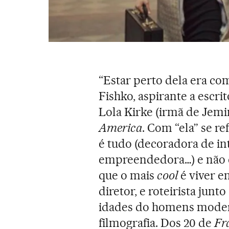
“Estar perto dela era co
Fishko, aspirante a escri
Lola Kirke (irmã de Jemi
America
. Com “ela” se r
é tudo (decoradora de in
empreendedora…) e não é
que o mais
cool
é viver e
diretor, e roteirista jun
idades do homens moder
filmografia. Dos 20 de
Fr