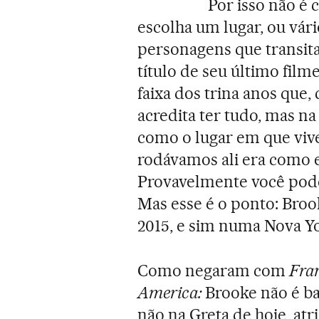
Por isso não é 
escolha um lugar, ou vário
personagens que transit
título de seu último fil
faixa dos trina anos que,
acredita ter tudo, mas na 
como o lugar em que vive
rodávamos ali era como e
Provavelmente você poder
Mas esse é o ponto: Broo
2015, e sim numa Nova Yo
Como negaram com
Fra
America:
Brooke não é b
não na Greta de hoje, atr