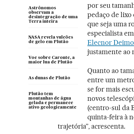
por seu tamanh
Astrônomos
observam a
pedaço de lixo
desintegração de uma
Terra inteira
que seja uma r
especialista em
NASA revela vulcões
Elecnor Deimo
de gelo em Plutão
justamente ao
Voe sobre Caronte, a
maior lua de Plutão
Quanto ao tama
entre um metro,
As dunas de Plutão
se for mais esc
Plutão tem
novos telescóp
montanhas de água
gelada e permanece
(centro-sul da 
ativo geologicamente
quinta-feira à 
trajetória”, acrescenta.