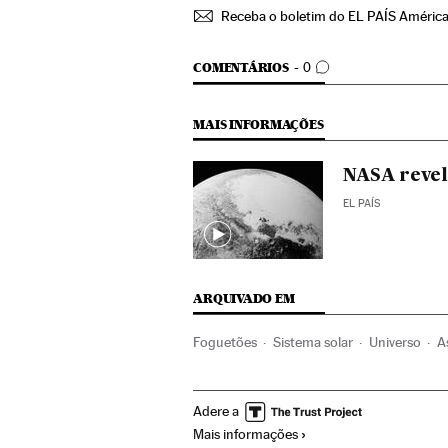
Receba o boletim do EL PAÍS Améric
COMENTÁRIOS
COMENTÁRIOS
0
MAIS INFORMAÇÕES
NASA revel
EL PAÍS
ARQUIVADO EM
Foguetões
Sistema solar
Universo
A
Basura espacial
Aeroespacial
Setor ae
Adere a
Ciência
Mais informações