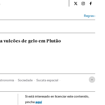
a
Ciencia El País Bra
Ciencia El Pa
Ciencia 
Regras
›
a vulcões de gelo em Plutão
stronomia
Sociedade
Sucata espacial
ronáutico
Indústria
Espaço exterior
Astronáutica
Si está interesado en licenciar este contenido,
aquí
pinche