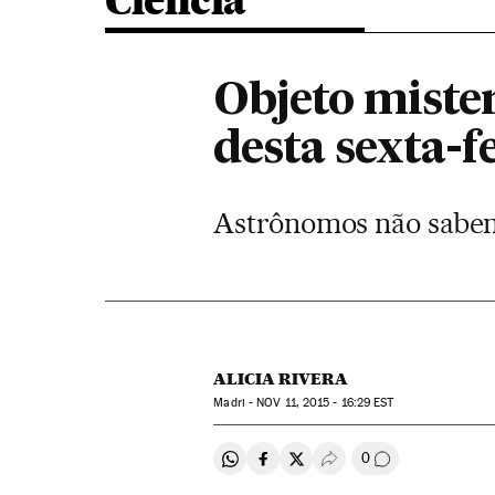
Ciência
Objeto miste
desta sexta-f
Astrônomos não sabem
ALICIA RIVERA
Madri -
NOV
11, 2015 - 16:29
EST
0
Compartir en Whatsapp
Compartir en Facebook
Compartir en Twitter
Desplegar Redes Soci
Comentários