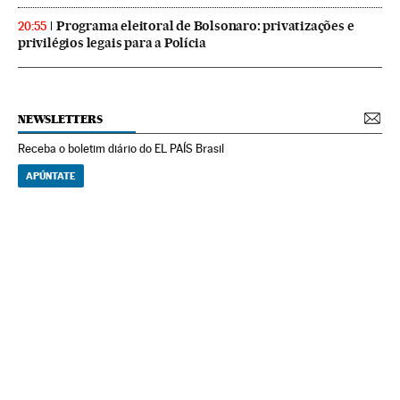
Programa eleitoral de Bolsonaro: privatizações e
20:55
privilégios legais para a Polícia
NEWSLETTERS
Receba o boletim diário do EL PAÍS Brasil
APÚNTATE
NEWSLETTERS
Boletín de América
Cada semana en tu cuenta de correo una selección de las noticias,
reportajes y análisis de los periodistas de EL PAÍS con los acontecimientos
más relevantes del continente.