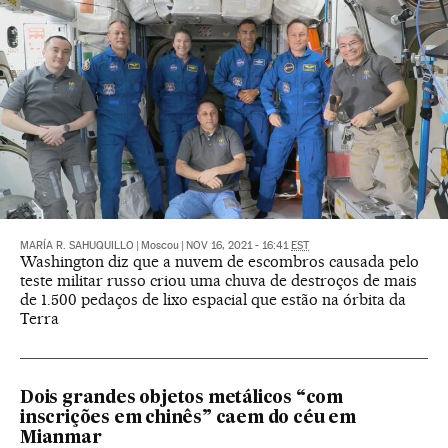
MARÍA R. SAHUQUILLO
|
Moscou
|
NOV 16, 2021 - 16:41
EST
Washington diz que a nuvem de escombros causada pelo
teste militar russo criou uma chuva de destroços de mais
de 1.500 pedaços de lixo espacial que estão na órbita da
Terra
Dois grandes objetos metálicos “com
inscrições em chinês” caem do céu em
Mianmar