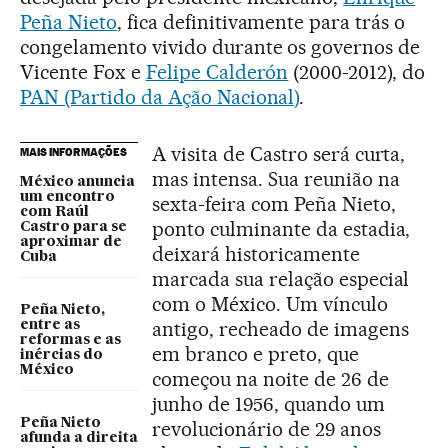
Peña Nieto
, fica definitivamente para trás o
congelamento vivido durante os governos de
Vicente Fox e
Felipe Calderón
(2000-2012), do
PAN (Partido da Ação Nacional)
.
A visita de Castro será curta,
MAIS INFORMAÇÕES
mas intensa. Sua reunião na
México anuncia
um encontro
sexta-feira com Peña Nieto,
com Raúl
ponto culminante da estadia,
Castro para se
aproximar de
deixará historicamente
Cuba
marcada sua relação especial
com o México. Um vínculo
Peña Nieto,
antigo, recheado de imagens
entre as
reformas e as
em branco e preto, que
inércias do
México
começou na noite de 26 de
junho de 1956, quando um
Peña Nieto
revolucionário de 29 anos
afunda a direita