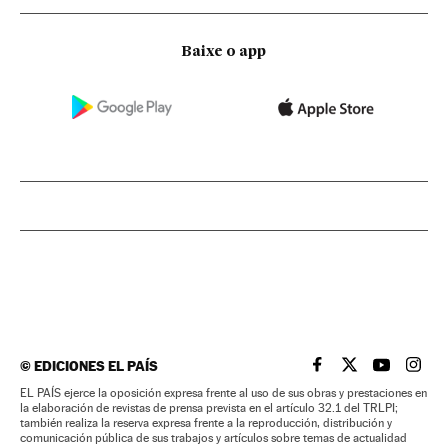
Baixe o app
©
EDICIONES EL PAÍS
EL PAÍS BRASIL EN
EL PAÍS BRASI
EL PAÍS B
EL PA
EL PAÍS ejerce la oposición expresa frente al uso de sus obras y prestaciones en
la elaboración de revistas de prensa prevista en el artículo 32.1 del TRLPI;
también realiza la reserva expresa frente a la reproducción, distribución y
comunicación pública de sus trabajos y artículos sobre temas de actualidad