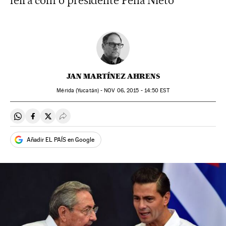
feira com o presidente Peña Nieto
JAN MARTÍNEZ AHRENS
Mérida (Yucatán) -
NOV
06, 2015 - 14:50
EST
Compartir en Whatsapp
Compartir en Facebook
Compartir en Twitter
Desplegar Redes Sociales
Añadir EL PAÍS en Google