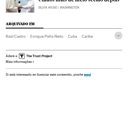
Unidos mais de meio século depois
SILVIA AYUSO
| WASHINGTON
ARQUIVADO EM
Raúl Castro
Enrique Peña Nieto
Cuba
Caribe
México
Estados Unidos
América Latina
América do Norte
América
Relações exteriores
Política
Adere a
Mais informações
aquí
Si está interesado en licenciar este contenido, pinche