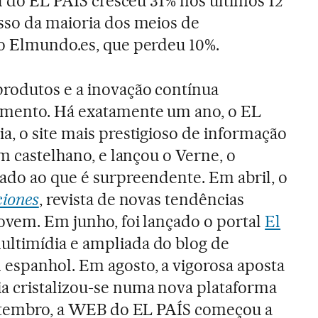
al do EL PAÍS cresceu 31% nos últimos 12
sso da maioria dos meios de
 o Elmundo.es, que perdeu 10%.
rodutos e a inovação contínua
imento. Há exatamente um ano, o EL
a, o site mais prestigioso de informação
em castelhano, e lançou o Verne, o
ado ao que é surpreendente. Em abril, o
ciones
, revista de novas tendências
jovem. Em junho, foi lançado o portal
El
ultimídia e ampliada do blog de
espanhol. Em agosto, a vigorosa aposta
a cristalizou-se numa nova plataforma
 setembro, a WEB do EL PAÍS começou a