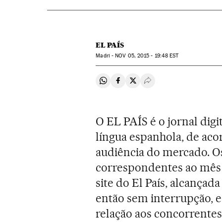
EL PAÍS
Madri -
NOV
05, 2015 - 19:48
EST
Compartir en Whatsapp
Compartir en Facebook
Compartir en Twitter
Desplegar Redes Soci
O EL PAÍS é o jornal digi
língua espanhola, de aco
audiência do mercado. O
correspondentes ao mês 
site do El País, alcança
então sem interrupção, 
relação aos concorrentes