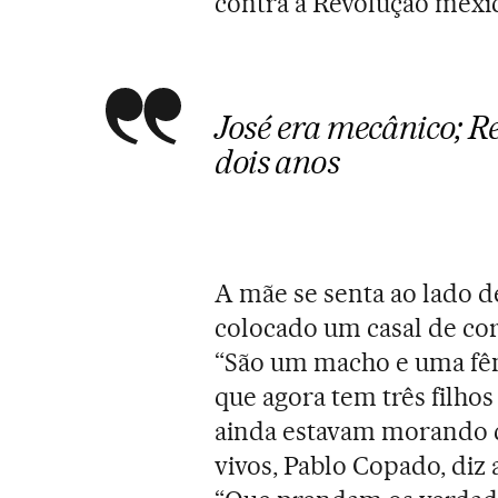
contra a Revolução mexi
José era mecânico; R
dois anos
A mãe se senta ao lado d
colocado um casal de cor
“São um macho e uma fêm
que agora tem três filhos
ainda estavam morando c
vivos, Pablo Copado, diz 