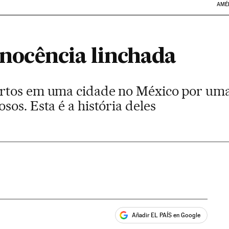
AMÉ
 inocência linchada
rtos em uma cidade no México por uma
os. Esta é a história deles
Añadir EL PAÍS en Google
ales