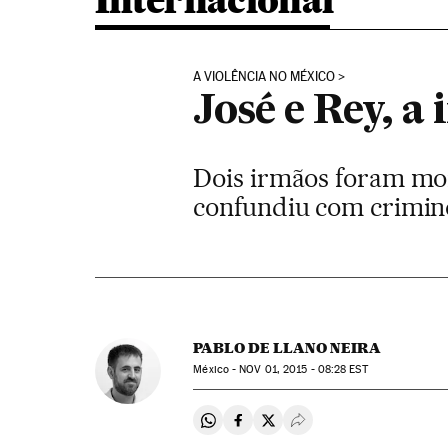
Internacional
A VIOLÊNCIA NO MÉXICO
José e Rey, a
Dois irmãos foram mo
confundiu com criminos
PABLO DE LLANO NEIRA
México -
NOV
01, 2015 - 08:28
EST
Compartir en Whatsapp
Compartir en Facebook
Compartir en Twitter
Desplegar Redes Soci