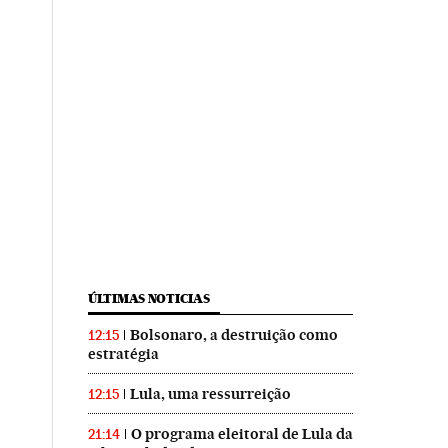
ÚLTIMAS NOTICIAS
Bolsonaro, a destruição como
12:15
estratégia
Lula, uma ressurreição
12:15
O programa eleitoral de Lula da
21:14