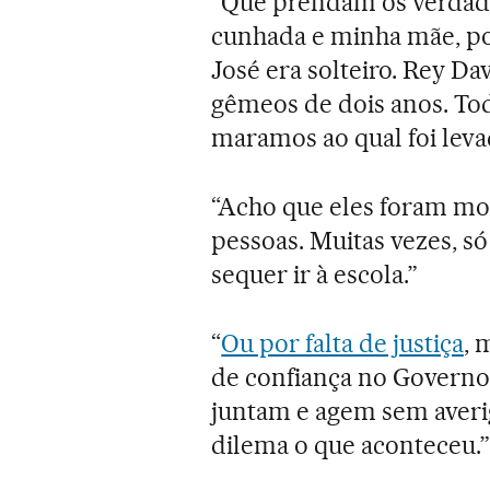
“Que prendam os verdad
cunhada e minha mãe, po
José era solteiro. Rey Da
gêmeos de dois anos. Tod
maramos ao qual foi leva
“Acho que eles foram mor
pessoas. Muitas vezes, s
sequer ir à escola.”
“
Ou por falta de justiça
, 
de confiança no Governo e
juntam e agem sem averi
dilema o que aconteceu.”