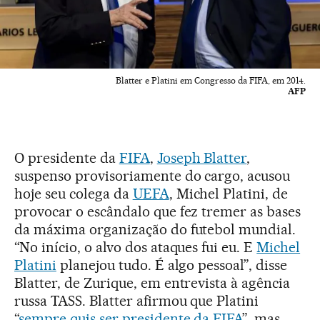
Blatter e Platini em Congresso da FIFA, em 2014.
AFP
O presidente da
FIFA
,
Joseph Blatter
,
suspenso provisoriamente do cargo, acusou
hoje seu colega da
UEFA
, Michel Platini, de
provocar o escândalo que fez tremer as bases
da máxima organização do futebol mundial.
“No início, o alvo dos ataques fui eu. E
Michel
Platini
planejou tudo. É algo pessoal”, disse
Blatter, de Zurique, em entrevista à agência
russa TASS. Blatter afirmou que Platini
“
sempre quis ser presidente da FIFA
”, mas