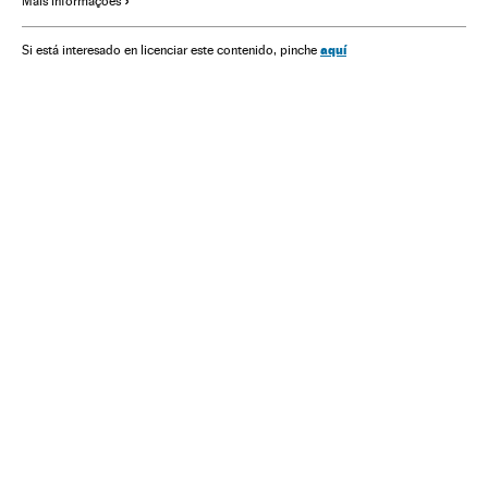
Mais informações
Organizações desportivas
Processo judicial
Delitos
Justiça
Clubes futebol
Times esportes
Futebol
aquí
Si está interesado en licenciar este contenido, pinche
Esportes
Michel Platini