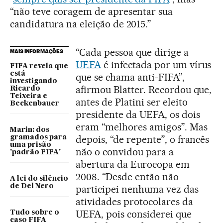
“não teve coragem de apresentar sua
candidatura na eleição de 2015.”
“Cada pessoa que dirige a
MAIS INFORMAÇÕES
UEFA
é infectada por um vírus
FIFA revela que
está
que se chama anti-FIFA”,
investigando
afirmou Blatter. Recordou que,
Ricardo
Teixeira e
antes de Platini ser eleito
Beckenbauer
presidente da UEFA, os dois
eram “melhores amigos”. Mas
Marin: dos
depois, “de repente”, o francês
gramados para
uma prisão
não o convidou para a
'padrão FIFA'
abertura da Eurocopa em
2008. “Desde então não
A lei do silêncio
de Del Nero
participei nenhuma vez das
atividades protocolares da
UEFA, pois considerei que
Tudo sobre o
caso FIFA