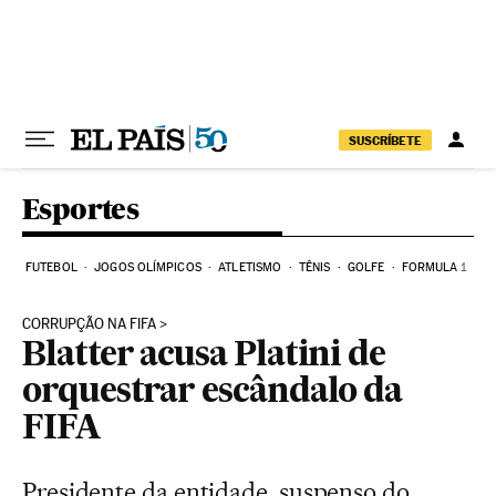
Pular para o conteúdo
SUSCRÍBETE
Esportes
FUTEBOL
JOGOS OLÍMPICOS
ATLETISMO
TÊNIS
GOLFE
FORMULA 1
CORRUPÇÃO NA FIFA
Blatter acusa Platini de
orquestrar escândalo da
FIFA
Presidente da entidade, suspenso do