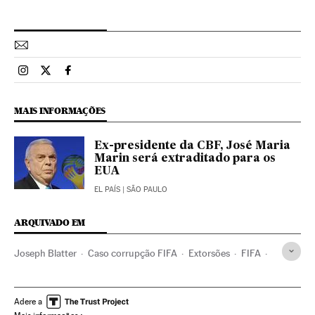
Esportes El País Brasil en Instagram
Esportes El País Brasil en Twitter
Esportes El País Brasil en Facebook
MAIS INFORMAÇÕES
Ex-presidente da CBF, José Maria
Marin será extraditado para os
EUA
EL PAÍS
| SÃO PAULO
ARQUIVADO EM
Joseph Blatter
Caso corrupção FIFA
Extorsões
FIFA
Lavagem dinheiro
Detenções
Justiça esportiva
Caixa dois
Casos judiciais
Corrupção
Delitos fiscais
Adere a