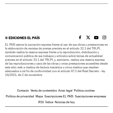
©
EDICIONES EL PAÍS
EL PAÍS BRASIL EN
EL PAÍS BRASI
EL PAÍS B
EL PA
EL PAÍS ejerce la oposición expresa frente al uso de sus obras y prestaciones en
la elaboración de revistas de prensa prevista en el artículo 32.1 del TRLPI;
también realiza la reserva expresa frente a la reproducción, distribución y
comunicación pública de sus trabajos y artículos sobre temas de actualidad
prevista en el artículo 33.1 del TRLPI; y, asimismo, realiza una reserva expresa
de las reproducciones y usos de las obras y otras prestaciones accesibles desde
este sitio web a medios de lectura mecánica u otros medios que resulten
adecuados a tal fin de conformidad con el artículo 67.3 del Real Decreto - ley
24/2021, de 2 de noviembre
Contacto
Venta de contenidos
Aviso legal
Política cookies
Política de privacidad
Mapa
Suscripciones EL PAÍS
Suscripciones empresas
RSS
Índice
Noticias de hoy