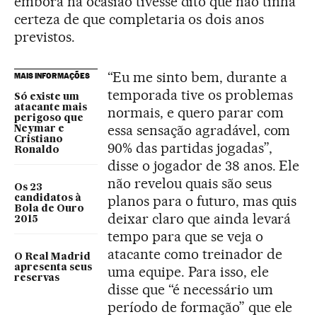
embora na ocasião tivesse dito que não tinha
certeza de que completaria os dois anos
previstos.
“Eu me sinto bem, durante a
MAIS INFORMAÇÕES
temporada tive os problemas
Só existe um
atacante mais
normais, e quero parar com
perigoso que
essa sensação agradável, com
Neymar e
Cristiano
90% das partidas jogadas”,
Ronaldo
disse o jogador de 38 anos. Ele
não revelou quais são seus
Os 23
planos para o futuro, mas quis
candidatos à
Bola de Ouro
deixar claro que ainda levará
2015
tempo para que se veja o
atacante como treinador de
O Real Madrid
apresenta seus
uma equipe. Para isso, ele
reservas
disse que “é necessário um
período de formação” que ele