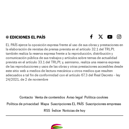
©
EDICIONES EL PAÍS
EL PAÍS BRASIL EN
EL PAÍS BRASI
EL PAÍS B
EL PA
EL PAÍS ejerce la oposición expresa frente al uso de sus obras y prestaciones en
la elaboración de revistas de prensa prevista en el artículo 32.1 del TRLPI;
también realiza la reserva expresa frente a la reproducción, distribución y
comunicación pública de sus trabajos y artículos sobre temas de actualidad
prevista en el artículo 33.1 del TRLPI; y, asimismo, realiza una reserva expresa
de las reproducciones y usos de las obras y otras prestaciones accesibles desde
este sitio web a medios de lectura mecánica u otros medios que resulten
adecuados a tal fin de conformidad con el artículo 67.3 del Real Decreto - ley
24/2021, de 2 de noviembre
Contacto
Venta de contenidos
Aviso legal
Política cookies
Política de privacidad
Mapa
Suscripciones EL PAÍS
Suscripciones empresas
RSS
Índice
Noticias de hoy