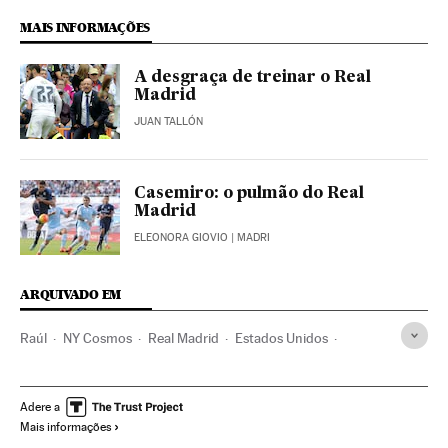
MAIS INFORMAÇÕES
A desgraça de treinar o Real
Madrid
JUAN TALLÓN
Casemiro: o pulmão do Real
Madrid
ELEONORA GIOVIO
| MADRI
ARQUIVADO EM
Raúl
NY Cosmos
Real Madrid
Estados Unidos
Futebol
Times esportes
América do Norte
Esportes
Adere a
Mais informações