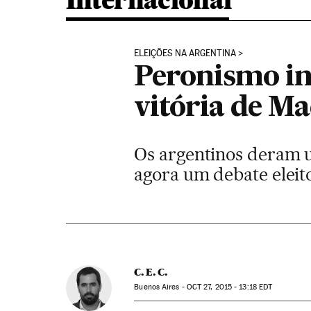
Internacional
ELEIÇÕES NA ARGENTINA
Peronismo ini
vitória de Ma
Os argentinos deram u
agora um debate eleit
C. E. C.
Buenos Aires -
OCT
27, 2015 - 13:18
EDT