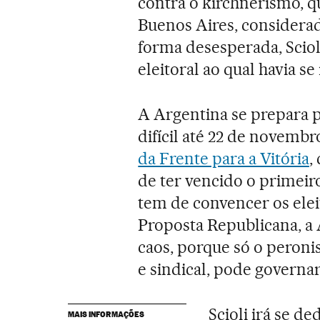
contra o kirchnerismo, q
Buenos Aires, considerad
forma desesperada, Sciol
eleitoral ao qual havia s
A Argentina se prepara 
difícil até 22 de novembr
da Frente para a Vitória
,
de ter vencido o primeir
tem de convencer os elei
Proposta Republicana, a 
caos, porque só o peroni
e sindical, pode governar
Scioli irá se de
MAIS INFORMAÇÕES