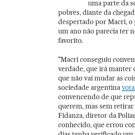
uma parte da s
pobres, diante da chegad
despertado por Macri, o 
um ano não parecia ter n
favorito.
"Macri conseguiu convenc
verdade, que irá manter o
que não vai mudar as coi
sociedade argentina
vot
convencendo de que rep
querem, mas sem retirar 
Fidanza, diretor da Polia
conhecido, que errou co
dias tenha verificado um