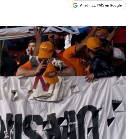
Añadir EL PAÍS en Google
ales