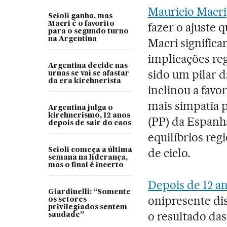
Mauricio Macri
Scioli ganha, mas
Macri é o favorito
fazer o ajuste 
para o segundo turno
na Argentina
Macri signific
implicações re
Argentina decide nas
sido um pilar d
urnas se vai se afastar
da era kirchnerista
inclinou a favo
mais simpatia p
Argentina julga o
kirchnerismo, 12 anos
(PP) da Espanh
depois de sair do caos
equilíbrios re
de ciclo.
Scioli começa a última
semana na liderança,
mas o final é incerto
Depois de 12 a
Giardinelli: “Somente
onipresente dis
os setores
privilegiados sentem
o resultado das
saudade”