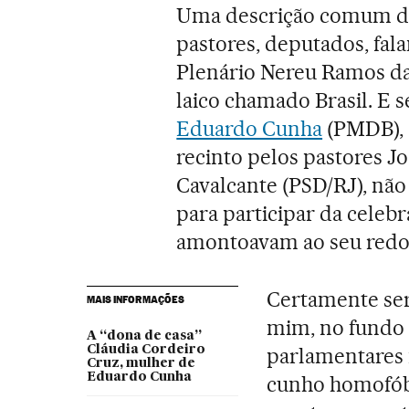
Uma descrição comum de
pastores, deputados, fal
Plenário Nereu Ramos d
laico chamado Brasil. E s
Eduardo Cunha
(PMDB), 
recinto pelos pastores 
Cavalcante (PSD/RJ), não 
para participar da celebr
amontoavam ao seu redo
Certamente ser
MAIS INFORMAÇÕES
mim, no fundo 
A “dona de casa”
Cláudia Cordeiro
parlamentares 
Cruz, mulher de
Eduardo Cunha
cunho homofóbi