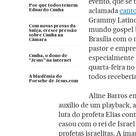
evento, que se
Por que todos temem
aclamada
canto
Eduardo Cunha
Grammy Latino 
Com novas provas da
mundo gospel br
Suíça, cresce pressão
sobre Cunha na
Brasília com o 
Câmara
pastor e empre
especialmente 
Cunha, o dono de
“Jesus” na internet
quarta-feira no
todos receberi
A blasfêmia do
Porsche de Jesus.com
Aline Barros e
auxílio de um playback, 
luta do profeta Elias cont
casou com o rei de Israe
profetas israelitas. A i