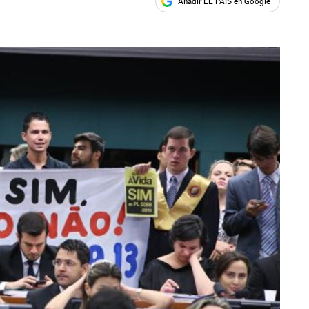
Añadir EL PAÍS en Google
ales