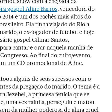
 tornou show com a chegada da
ra gospel Aline Barros
, vencedora do
2014 e um dos cachês mais altos do
asileiro. Ela tinha viajado do Rio a
marido, o ex-jogador de futebol e hoje
sário gospel Gilmar Santos,
para cantar e orar naquela manhã de
 Congresso. Ao final do culto/evento,
am um CD promocional de Aline.
ntoou alguns de seus sucessos com o
antes da pregação do marido. O tema é a
ra Jezebel, a princesa fenícia que se
l e, uma vez rainha, perseguiu e matou
magem da mulher poderosa de alma cruel