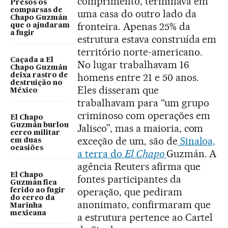
comprimento, terminava em
Presos os
comparsas de
uma casa do outro lado da
Chapo Guzmán
fronteira. Apenas 25% da
que o ajudaram
a fugir
estrutura estava construída em
território norte-americano.
Caçada a El
No lugar trabalhavam 16
Chapo Guzmán
homens entre 21 e 50 anos.
deixa rastro de
destruição no
Eles disseram que
México
trabalhavam para “um grupo
criminoso com operações em
El Chapo
Guzmán burlou
Jalisco”, mas a maioria, com
cerco militar
exceção de um, são de
Sinaloa,
em duas
ocasiões
a terra do
El Chapo
Guzmán. A
agência Reuters afirma que
El Chapo
fontes participantes da
Guzmán fica
operação, que pediram
ferido ao fugir
do cerco da
anonimato, confirmaram que
Marinha
mexicana
a estrutura pertence ao Cartel