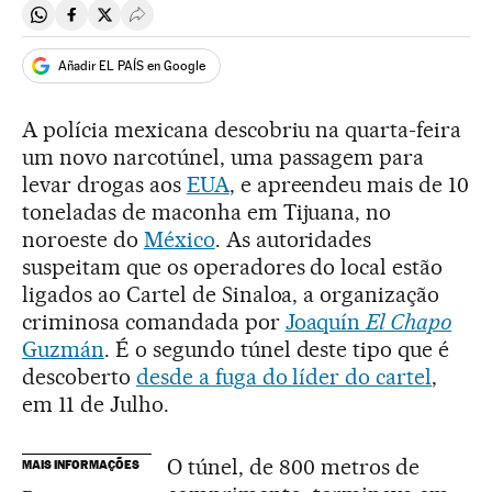
Compartir en Whatsapp
Compartir en Facebook
Compartir en Twitter
Desplegar Redes Sociales
Añadir EL PAÍS en Google
A polícia mexicana descobriu na quarta-feira
um novo narcotúnel, uma passagem para
levar drogas aos
EUA
, e apreendeu mais de 10
toneladas de maconha em Tijuana, no
noroeste do
México
. As autoridades
suspeitam que os operadores do local estão
ligados ao Cartel de Sinaloa, a organização
criminosa comandada por
Joaquín
El Chapo
Guzmán
. É o segundo túnel deste tipo que é
descoberto
desde a fuga do líder do cartel
,
em 11 de Julho.
O túnel, de 800 metros de
MAIS INFORMAÇÕES