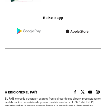
Baixe o app
©
EDICIONES EL PAÍS
EL PAÍS BRASIL EN
EL PAÍS BRASI
EL PAÍS B
EL PA
EL PAÍS ejerce la oposición expresa frente al uso de sus obras y prestaciones en
la elaboración de revistas de prensa prevista en el artículo 32.1 del TRLPI;
también realiza la reserva expresa frente a la reproducción, distribución y