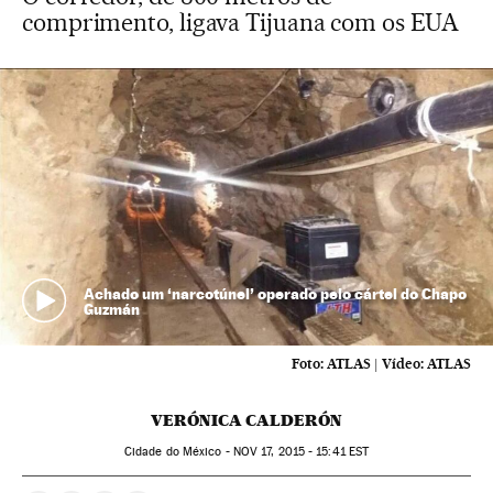
comprimento, ligava Tijuana com os EUA
Achado um ‘narcotúnel’ operado pelo cártel do Chapo
Guzmán
Foto:
ATLAS
|
Vídeo:
ATLAS
VERÓNICA CALDERÓN
Cidade do México -
NOV
17, 2015 - 15:41
EST