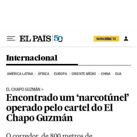
Pular para o conteúdo
SUSCRÍBETE
Internacional
AMÉRICA LATINA
ÁFRICA
EUROPA
ORIENTE MÉDIO
CHINA
EUA
EL CHAPO GUZMÁN
Encontrado um ‘narcotúnel’
operado pelo cartel do El
Chapo Guzmán
O corredor, de 800 metros de