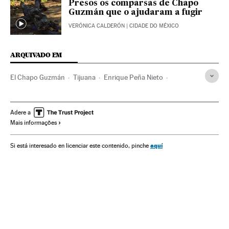
Presos os comparsas de Chapo
Guzmán que o ajudaram a fugir
VERÓNICA CALDERÓN
| CIDADE DO MÉXICO
ARQUIVADO EM
El Chapo Guzmán
Tijuana
Enrique Peña Nieto
Sinaloa
Baixa Califórnia
Cartel de Sinaloa
Narcotraficantes
Cartéis mexicanos
Estados Unidos
Adere a
Mais informações
Crime organizado
Narcotráfico
Delinquência
Delitos contra saúde pública
Delitos
Justiça
aquí
Si está interesado en licenciar este contenido, pinche
Chihuahua
Durango
México
América do Norte
América Latina
América