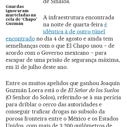
de Sinaloa.
Guardas
ignoraram
marteladas na
A infraestrutura encontrada
cela de ‘Chapo’
na noite de quarta-feira
é
Guzmán
idêntica à de outro túnel
encontrado
no dia 4 de agosto e ainda tem
semelhanças com o que El Chapo usou – de
acordo com o Governo mexicano – para
escapar de uma prisão de segurança máxima,
em 11 de julho deste ano.
Entre os muitos apelidos que ganhou Joaquín
Guzmán Loera está o de
El Señor de los Suelos
(O Senhor do Solos), referindo-se à sua perícia
para driblar o cerco das autoridades e
conseguir traficar drogas no subsolo da
porosa fronteira entre o México e os Estados
Unidos, com mais de 3.200 quilômetros de