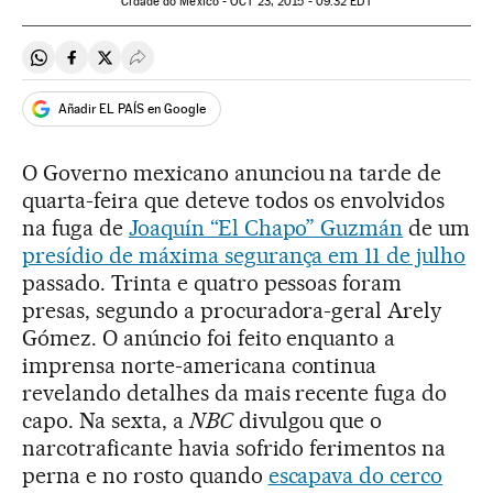
Cidade do México -
OCT
23, 2015 - 09:32
EDT
Compartir en Whatsapp
Compartir en Facebook
Compartir en Twitter
Desplegar Redes Sociales
Añadir EL PAÍS en Google
O Governo mexicano anunciou na tarde de
quarta-feira que deteve todos os envolvidos
na fuga de
Joaquín “El Chapo” Guzmán
de um
presídio de máxima segurança em 11 de julho
passado. Trinta e quatro pessoas foram
presas, segundo a procuradora-geral Arely
Gómez. O anúncio foi feito enquanto a
imprensa norte-americana continua
revelando detalhes da mais recente fuga do
capo. Na sexta, a
NBC
divulgou que o
narcotraficante havia sofrido ferimentos na
perna e no rosto quando
escapava do cerco