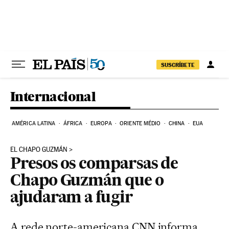
Pular para o conteúdo
SUSCRÍBETE
Internacional
AMÉRICA LATINA
ÁFRICA
EUROPA
ORIENTE MÉDIO
CHINA
EUA
EL CHAPO GUZMÁN
Presos os comparsas de
Chapo Guzmán que o
ajudaram a fugir
A rede norte-americana CNN informa