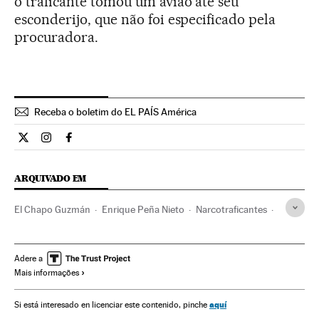
o traficante tomou um avião até seu
esconderijo, que não foi especificado pela
procuradora.
Receba o boletim do EL PAÍS América
Internacional El País Brasil en Twitter
Internacional El País Brasil en Instagram
Internacional El País Brasil en Facebook
ARQUIVADO EM
El Chapo Guzmán
Enrique Peña Nieto
Narcotraficantes
Cartel de Sinaloa
Cartéis mexicanos
Crime organizado
Narcotráfico
Delinquência
Delitos contra saúde pública
Adere a
Mais informações
Delitos
Procuradoria
Poder judicial
Justiça
Chihuahua
Durango
México
América do Norte
aquí
Si está interesado en licenciar este contenido, pinche