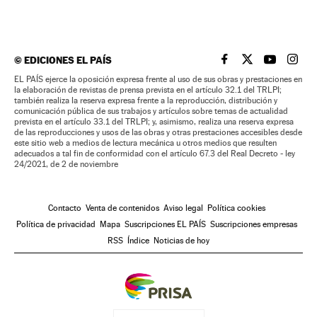
©
EDICIONES EL PAÍS
EL PAÍS BRASIL EN
EL PAÍS BRASI
EL PAÍS B
EL PA
EL PAÍS ejerce la oposición expresa frente al uso de sus obras y prestaciones en
la elaboración de revistas de prensa prevista en el artículo 32.1 del TRLPI;
también realiza la reserva expresa frente a la reproducción, distribución y
comunicación pública de sus trabajos y artículos sobre temas de actualidad
prevista en el artículo 33.1 del TRLPI; y, asimismo, realiza una reserva expresa
de las reproducciones y usos de las obras y otras prestaciones accesibles desde
este sitio web a medios de lectura mecánica u otros medios que resulten
adecuados a tal fin de conformidad con el artículo 67.3 del Real Decreto - ley
24/2021, de 2 de noviembre
Contacto
Venta de contenidos
Aviso legal
Política cookies
Política de privacidad
Mapa
Suscripciones EL PAÍS
Suscripciones empresas
RSS
Índice
Noticias de hoy