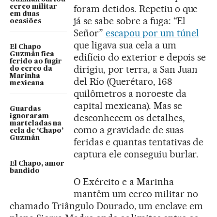
foram detidos. Repetiu o que
cerco militar
em duas
já se sabe sobre a fuga: “El
ocasiões
Señor”
escapou por um túnel
que ligava sua cela a um
El Chapo
Guzmán fica
edifício do exterior e depois se
ferido ao fugir
dirigiu, por terra, a San Juan
do cerco da
Marinha
del Río (Querétaro, 168
mexicana
quilômetros a noroeste da
capital mexicana). Mas se
Guardas
desconhecem os detalhes,
ignoraram
marteladas na
como a gravidade de suas
cela de ‘Chapo’
Guzmán
feridas e quantas tentativas de
captura ele conseguiu burlar.
El Chapo, amor
bandido
O Exército e a Marinha
mantêm um cerco militar no
chamado Triângulo Dourado, um enclave em