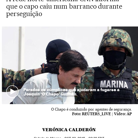
que o capo caiu num barranco durante
perseguição
Parados os cúmplices que ajudaram a fugarse a
Joaquín ‘O Chapo’ Guzmán
O Chapo é conduzido por agentes de segurança.
Foto:
REUTERS_LIVE
|
Vídeo:
AP
VERÓNICA CALDERÓN