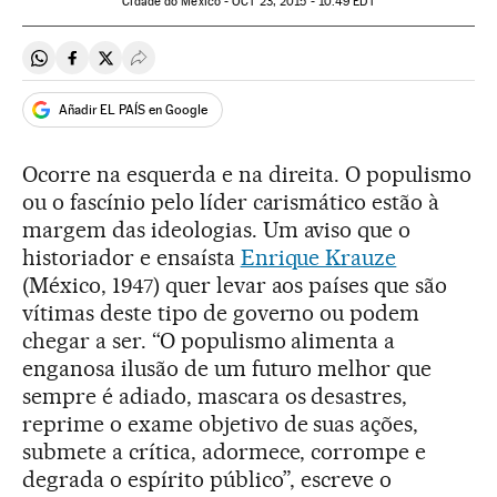
Cidade do México -
OCT
23, 2015 - 10:49
EDT
Compartir en Whatsapp
Compartir en Facebook
Compartir en Twitter
Desplegar Redes Sociales
Añadir EL PAÍS en Google
Ocorre na esquerda e na direita. O populismo
ou o fascínio pelo líder carismático estão à
margem das ideologias. Um aviso que o
historiador e ensaísta
Enrique Krauze
(México, 1947) quer levar aos países que são
vítimas deste tipo de governo ou podem
chegar a ser. “O populismo alimenta a
enganosa ilusão de um futuro melhor que
sempre é adiado, mascara os desastres,
reprime o exame objetivo de suas ações,
submete a crítica, adormece, corrompe e
degrada o espírito público”, escreve o