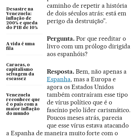
caminho de repetir a história
Desastre na
de dois séculos atrás: está em
Venezuela:
inflação de
perigo da destruição”.
200% e queda
do PIB de 10%
Pergunta.
Por que reeditar o
A vida é uma
livro com um prólogo dirigida
fila
aos espanhóis?
Caracas, o
capitalismo
Resposta.
Bem, não apenas a
selvagem da
Espanha
, mas a Europa e
escassez
agora os Estados Unidos
também contraíram esse tipo
Venezuela
reconhece que
de vírus político que é o
é o país com a
fascínio pelo líder carismático.
maior inflação
do mundo
Poucos meses atrás, parecia
que esse vírus estava atacando
a Espanha de maneira muito forte com o