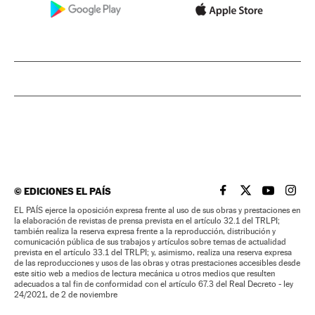
©
EDICIONES EL PAÍS
EL PAÍS BRASIL EN
EL PAÍS BRASI
EL PAÍS B
EL PA
EL PAÍS ejerce la oposición expresa frente al uso de sus obras y prestaciones en
la elaboración de revistas de prensa prevista en el artículo 32.1 del TRLPI;
también realiza la reserva expresa frente a la reproducción, distribución y
comunicación pública de sus trabajos y artículos sobre temas de actualidad
prevista en el artículo 33.1 del TRLPI; y, asimismo, realiza una reserva expresa
de las reproducciones y usos de las obras y otras prestaciones accesibles desde
este sitio web a medios de lectura mecánica u otros medios que resulten
adecuados a tal fin de conformidad con el artículo 67.3 del Real Decreto - ley
24/2021, de 2 de noviembre