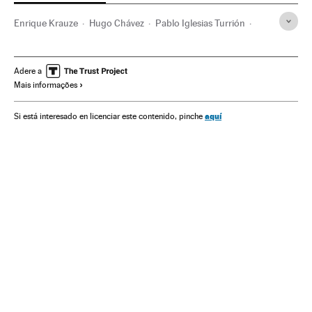
Enrique Krauze
Hugo Chávez
Pablo Iglesias Turrión
Donald Trump
Populismo
Venezuela
México
América do Norte
América do Sul
América Latina
Adere a
Mais informações
Ideologias
América
Política
História
Cultura
Espanha
aquí
Si está interesado en licenciar este contenido, pinche