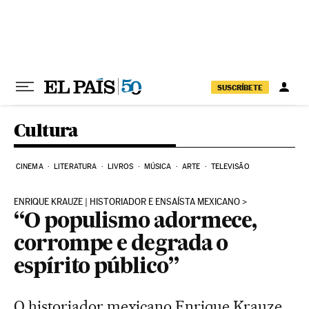
Pular para o conteúdo
SUSCRÍBETE
Cultura
CINEMA
LITERATURA
LIVROS
MÚSICA
ARTE
TELEVISÃO
ENRIQUE KRAUZE | HISTORIADOR E ENSAÍSTA MEXICANO
“O populismo adormece,
corrompe e degrada o
espírito público”
O historiador mexicano Enrique Krauze