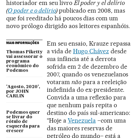
historiador em seu livro
El poder y el delírio
(
O poder e o delírio
)
publicado em 2008, mas
que foi reeditado há poucos dias com um
novo prólogo dirigido aos leitores espanhóis.
Em seu ensaio, Krauze repassa
MAIS INFORMAÇÕES
a vida de
Hugo Chávez
desde
Thomas Piketty
vai assessorar o
sua infância até a derrota
programa
sofrida em 2 de dezembro de
econômico do
Podemos
2007, quando os venezuelanos
votaram
não
para a reeleição
'Agosto, 2020',
indefinida do ex-presidente.
por JOHN
Convida a uma reflexão para
CARLIN
que nenhum país repita o
destino do país sul-americano:
Podemos quer
se livrar do
“Hoje a
Venezuela
–com uma
rótulo de
esquerda para
das maiores reservas de
crescer
petróleo do mundo– está a