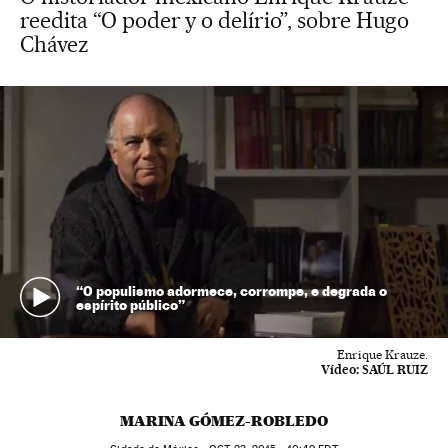
reedita “O poder y o delírio”, sobre Hugo
Chávez
“O populismo adormece, corrompe, e degrada o
espírito público”
Enrique Krauze.
Vídeo:
SAÚL RUIZ
MARINA GÓMEZ-ROBLEDO