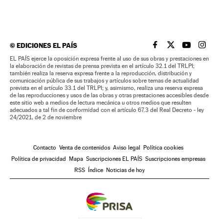
©
EDICIONES EL PAÍS
EL PAÍS BRASIL EN
EL PAÍS BRASI
EL PAÍS B
EL PA
EL PAÍS ejerce la oposición expresa frente al uso de sus obras y prestaciones en
la elaboración de revistas de prensa prevista en el artículo 32.1 del TRLPI;
también realiza la reserva expresa frente a la reproducción, distribución y
comunicación pública de sus trabajos y artículos sobre temas de actualidad
prevista en el artículo 33.1 del TRLPI; y, asimismo, realiza una reserva expresa
de las reproducciones y usos de las obras y otras prestaciones accesibles desde
este sitio web a medios de lectura mecánica u otros medios que resulten
adecuados a tal fin de conformidad con el artículo 67.3 del Real Decreto - ley
24/2021, de 2 de noviembre
Contacto
Venta de contenidos
Aviso legal
Política cookies
Política de privacidad
Mapa
Suscripciones EL PAÍS
Suscripciones empresas
RSS
Índice
Noticias de hoy