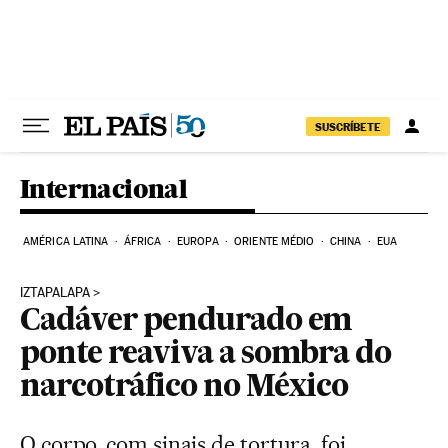
Pular para o conteúdo
SUSCRÍBETE
Internacional
AMÉRICA LATINA
ÁFRICA
EUROPA
ORIENTE MÉDIO
CHINA
EUA
IZTAPALAPA
Cadáver pendurado em
ponte reaviva a sombra do
narcotráfico no México
O corpo, com sinais de tortura, foi