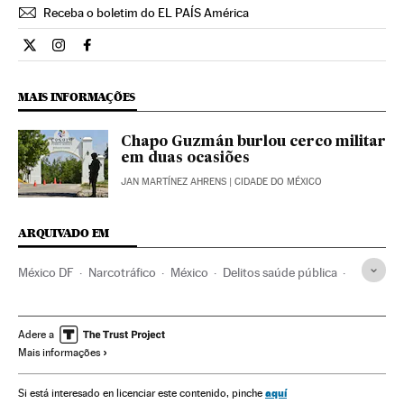
Receba o boletim do EL PAÍS América
Internacional El País Brasil en Twitter
Internacional El País Brasil en Instagram
Internacional El País Brasil en Facebook
MAIS INFORMAÇÕES
Chapo Guzmán burlou cerco militar
em duas ocasiões
JAN MARTÍNEZ AHRENS
| CIDADE DO MÉXICO
ARQUIVADO EM
México DF
Narcotráfico
México
Delitos saúde pública
América Latina
América do Norte
América
Delitos
Justiça
Inegi
Estatísticas
Adere a
Mais informações
aquí
Si está interesado en licenciar este contenido, pinche