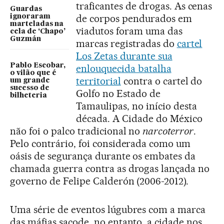
traficantes de drogas. As cenas
Guardas
de corpos pendurados em
ignoraram
marteladas na
viadutos foram uma das
cela de ‘Chapo’
Guzmán
marcas registradas do
cartel
Los Zetas durante sua
Pablo Escobar,
enlouquecida batalha
o vilão que é
territorial
contra o cartel do
um grande
sucesso de
Golfo no Estado de
bilheteria
Tamaulipas, no início desta
década. A Cidade do México
não foi o palco tradicional no
narcoterror
.
Pelo contrário, foi considerada como um
oásis de segurança durante os embates da
chamada guerra contra as drogas lançada no
governo de Felipe Calderón (2006-2012).
Uma série de eventos lúgubres com a marca
das máfias sacode, no entanto, a cidade nos