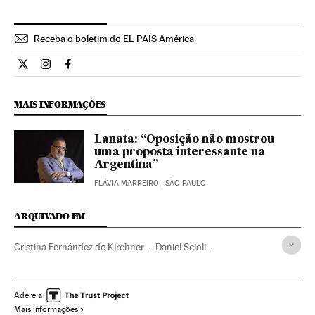
Receba o boletim do EL PAÍS América
Internacional El País Brasil en Twitter
Internacional El País Brasil en Instagram
Internacional El País Brasil en Facebook
MAIS INFORMAÇÕES
Lanata: “Oposição não mostrou
uma proposta interessante na
Argentina”
FLÁVIA MARREIRO
| SÃO PAULO
ARQUIVADO EM
Cristina Fernández de Kirchner
Daniel Scioli
Mauricio Macri
Eleições Argentina
Eleições
Economia
Kirchnerismo
Argentina
Ideologias
América do Sul
Adere a
Mais informações