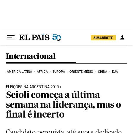
Pular para o conteúdo
SUSCRÍBETE
Internacional
AMÉRICA LATINA
ÁFRICA
EUROPA
ORIENTE MÉDIO
CHINA
EUA
ELEIÇÕES NA ARGENTINA 2015
Scioli começa a última
semana na liderança, mas o
final é incerto
Candidato peronista, até agora dedicado