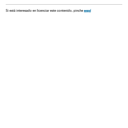
América Latina
América
Política
Eleições Argentina 2015
aquí
Si está interesado en licenciar este contenido, pinche