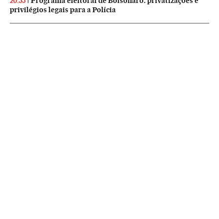
Programa eleitoral de Bolsonaro: privatizações e
20:55
privilégios legais para a Polícia
NEWSLETTERS
Boletín de América
Cada semana en tu cuenta de correo una selección de las noticias,
reportajes y análisis de los periodistas de EL PAÍS con los acontecimientos
más relevantes del continente.