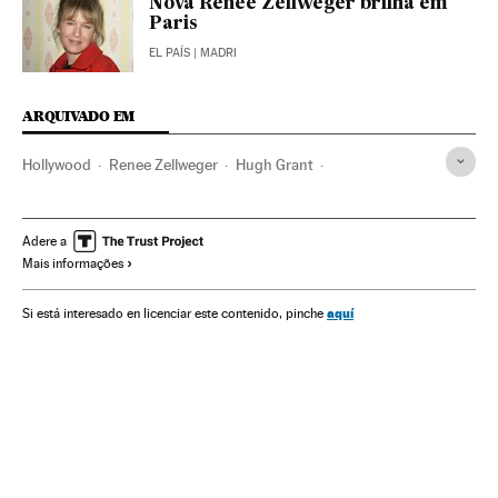
Nova Renée Zellweger brilha em
Paris
EL PAÍS
| MADRI
ARQUIVADO EM
Hollywood
Renee Zellweger
Hugh Grant
Cinema dos Estados Unidos
Filmes
Indústria Cinematográfica
Estados Unidos
Cinema
Adere a
Mais informações
América do Norte
América
aquí
Si está interesado en licenciar este contenido, pinche