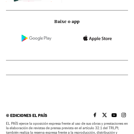
Baixe o app
©
EDICIONES EL PAÍS
EL PAÍS BRASIL EN
EL PAÍS BRASI
EL PAÍS B
EL PA
EL PAÍS ejerce la oposición expresa frente al uso de sus obras y prestaciones en
la elaboración de revistas de prensa prevista en el artículo 32.1 del TRLPI;
también realiza la reserva expresa frente a la reproducción, distribución y