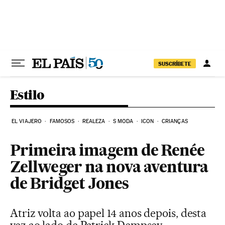
Pular para o conteúdo
SUSCRÍBETE
Estilo
EL VIAJERO
FAMOSOS
REALEZA
S MODA
ICON
CRIANÇAS
Primeira imagem de Renée
Zellweger na nova aventura
de Bridget Jones
Atriz volta ao papel 14 anos depois, desta