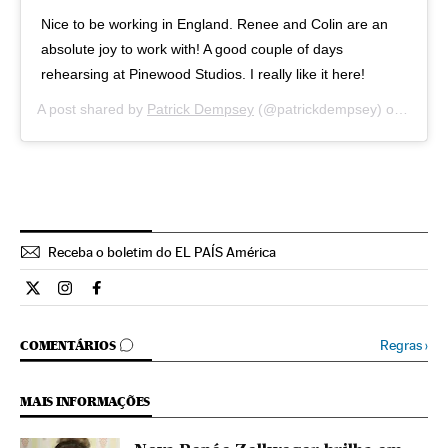
Nice to be working in England. Renee and Colin are an
absolute joy to work with! A good couple of days
rehearsing at Pinewood Studios. I really like it here!
A post shared by
Patrick Dempsey
(@patrickdempsey) on
Sep 2
Receba o boletim do EL PAÍS América
Estilo El País Brasil en Twitter
Estilo El País Brasil en Instagram
Estilo El País Brasil en Facebook
COMENTÁRIOS
Regras
›
COMENTÁRIOS
MAIS INFORMAÇÕES