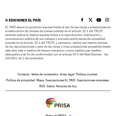
©
EDICIONES EL PAÍS
EL PAÍS BRASIL EN
EL PAÍS BRASI
EL PAÍS B
EL PA
EL PAÍS ejerce la oposición expresa frente al uso de sus obras y prestaciones en
la elaboración de revistas de prensa prevista en el artículo 32.1 del TRLPI;
también realiza la reserva expresa frente a la reproducción, distribución y
comunicación pública de sus trabajos y artículos sobre temas de actualidad
prevista en el artículo 33.1 del TRLPI; y, asimismo, realiza una reserva expresa
de las reproducciones y usos de las obras y otras prestaciones accesibles desde
este sitio web a medios de lectura mecánica u otros medios que resulten
adecuados a tal fin de conformidad con el artículo 67.3 del Real Decreto - ley
24/2021, de 2 de noviembre
Contacto
Venta de contenidos
Aviso legal
Política cookies
Política de privacidad
Mapa
Suscripciones EL PAÍS
Suscripciones empresas
RSS
Índice
Noticias de hoy
Webs de PRISA