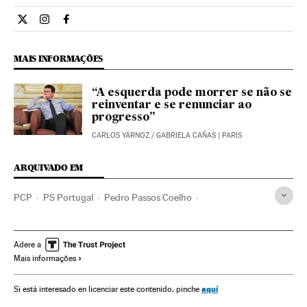
Internacional El País Brasil en Twitter
Internacional El País Brasil en Instagram
Internacional El País Brasil en Facebook
MAIS INFORMAÇÕES
“A esquerda pode morrer se não se
reinventar e se renunciar ao
progresso”
CARLOS YÁRNOZ
/
GABRIELA CAÑAS
| PARIS
ARQUIVADO EM
PCP
PS Portugal
Pedro Passos Coelho
Antonio Costa
Eleições Portugal
Partidos comunistas
Portugal
Partidos políticos
Eleições
Adere a
Mais informações
Europa Ocidental
Europa
Política
aquí
Si está interesado en licenciar este contenido, pinche