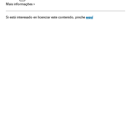
Mais informações
Volkswagen Group
Fabricantes automóveis
Contaminação
Problemas ambientais
Automobilismo
aquí
Si está interesado en licenciar este contenido, pinche
Empresas
Delitos
Economia
Justiça
Indústria
Meio ambiente