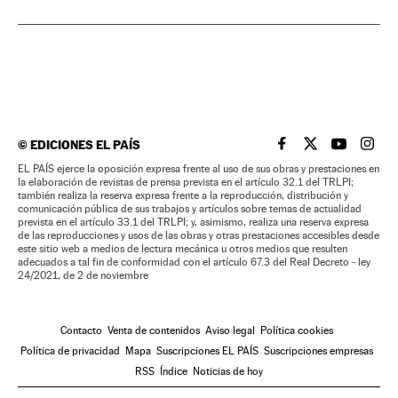
©
EDICIONES EL PAÍS
EL PAÍS BRASIL EN
EL PAÍS BRASI
EL PAÍS B
EL PA
EL PAÍS ejerce la oposición expresa frente al uso de sus obras y prestaciones en
la elaboración de revistas de prensa prevista en el artículo 32.1 del TRLPI;
también realiza la reserva expresa frente a la reproducción, distribución y
comunicación pública de sus trabajos y artículos sobre temas de actualidad
prevista en el artículo 33.1 del TRLPI; y, asimismo, realiza una reserva expresa
de las reproducciones y usos de las obras y otras prestaciones accesibles desde
este sitio web a medios de lectura mecánica u otros medios que resulten
adecuados a tal fin de conformidad con el artículo 67.3 del Real Decreto - ley
24/2021, de 2 de noviembre
Contacto
Venta de contenidos
Aviso legal
Política cookies
Política de privacidad
Mapa
Suscripciones EL PAÍS
Suscripciones empresas
RSS
Índice
Noticias de hoy