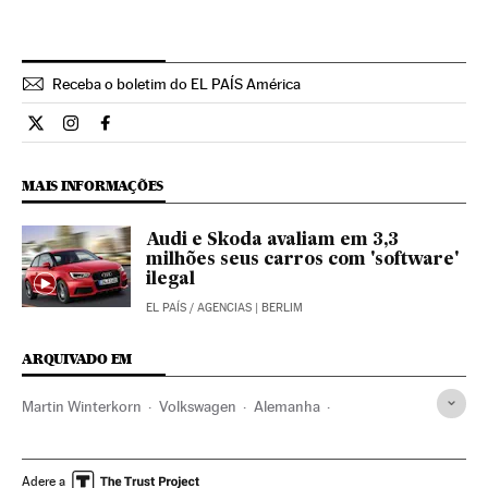
Receba o boletim do EL PAÍS América
Internacional El País Brasil en Twitter
Internacional El País Brasil en Instagram
Internacional El País Brasil en Facebook
MAIS INFORMAÇÕES
Audi e Skoda avaliam em 3,3
milhões seus carros com 'software'
ilegal
EL PAÍS
/
AGENCIAS
| BERLIM
ARQUIVADO EM
Martin Winterkorn
Volkswagen
Alemanha
Europa Central
Europa
Caso Volkswagen
Emissão gases
Fraudes
Contaminação atmosférica
Adere a