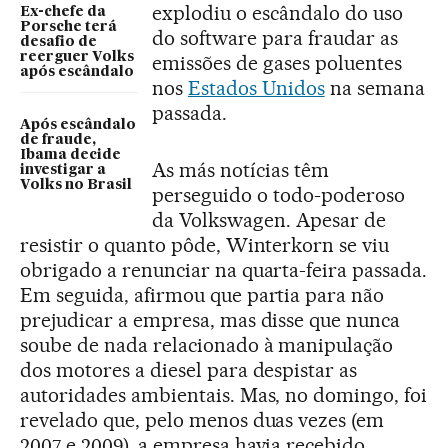
explodiu o escândalo do uso
Ex-chefe da
Porsche terá
do software para fraudar as
desafio de
reerguer Volks
emissões de gases poluentes
após escândalo
nos
Estados Unidos
na semana
passada.
Após escândalo
de fraude,
Ibama decide
As más notícias têm
investigar a
Volks no Brasil
perseguido o todo-poderoso
da Volkswagen. Apesar de
resistir o quanto pôde, Winterkorn se viu
obrigado a renunciar na quarta-feira passada.
Em seguida, afirmou que partia para não
prejudicar a empresa, mas disse que nunca
soube de nada relacionado à manipulação
dos motores a diesel para despistar as
autoridades ambientais. Mas, no domingo, foi
revelado que, pelo menos duas vezes (em
2007 e 2009), a empresa havia recebido