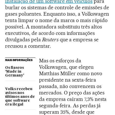
instalação de um software em veículos
para
burlar os sistemas de controle de emissões de
gases poluentes. Enquanto isso, a Volkswagen
tenta limpar o nome da marca o mais rápido
possível. A montadora substituiu três altos
executivos, de acordo com informações
divulgadas pela
Reuters
que a empresa se
recusou a comentar.
Mas os esforços da
MAIS INFORMAÇÕES
Volkswagen, que elegeu
Os fiascos
‘Made in
Matthias Müller como novo
Germany’
presidente na sexta-feira
passada, não convencem os
Volks recebeu
mercados. O preço das ações
avisos nos
últimos anos de
da empresa caíram 7,3% nesta
que software
segunda-feira. As perdas já
era ilegal
superam 35%, desde que