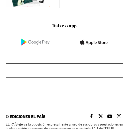
Baixe o app
©
EDICIONES EL PAÍS
EL PAÍS BRASIL EN
EL PAÍS BRASI
EL PAÍS B
EL PA
EL PAÍS ejerce la oposición expresa frente al uso de sus obras y prestaciones en
la elaboración de revistas de prensa prevista en el artículo 32.1 del TRLPI;