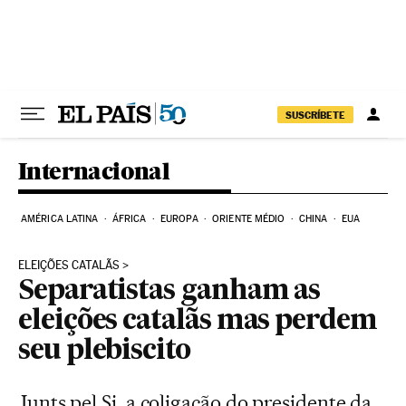
Pular para o conteúdo
SUSCRÍBETE
Internacional
AMÉRICA LATINA
ÁFRICA
EUROPA
ORIENTE MÉDIO
CHINA
EUA
ELEIÇÕES CATALÃS
Separatistas ganham as
eleições catalãs mas perdem
seu plebiscito
Junts pel Si, a coligação do presidente da