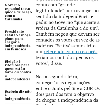
conta com “grande
Governo
espanhol trava
legitimidade” para avançar no
queda de braço
sentido da independência e
com a
Catalunha
pediu ao Governo “que aceite a
vitória da Catalunha e do sim”.
Presidente
Também negou que devam ser
catalão esboça
contados os votos em vez de as
plano para
chegar à
cadeiras. “Se tivéssemos feito
independência
em 18 meses
um
referendo como o escocês
,
teríamos contado apenas os
Eleição é
votos”, disse.
vitoriosa para
quem está a
favor ou contra
Nesta segunda-feira,
a
independência
começarão as negociações
entre o Junts pel Sí e a CUP. Os
Escócia diz não
dois partidos têm o objetivo
à
independência
de chegar à independência da