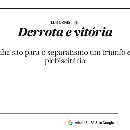
EDITORIAIS
i
Derrota e vitória
nha são para o separatismo um triunfo e
plebiscitário
Añadir EL PAÍS en Google
ales