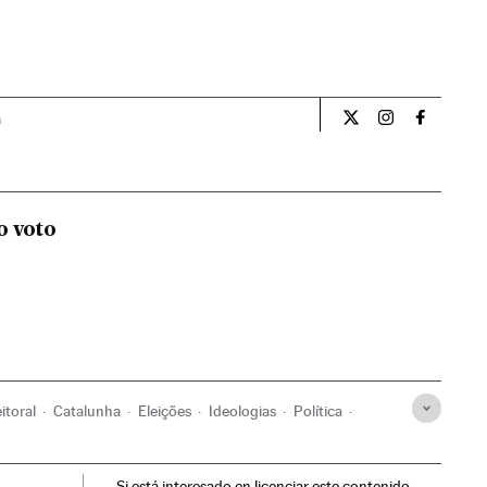
a
Opiniao El País Br
Opiniao El Pa
Opiniao 
o voto
itoral
Catalunha
Eleições
Ideologias
Política
Si está interesado en licenciar este contenido,