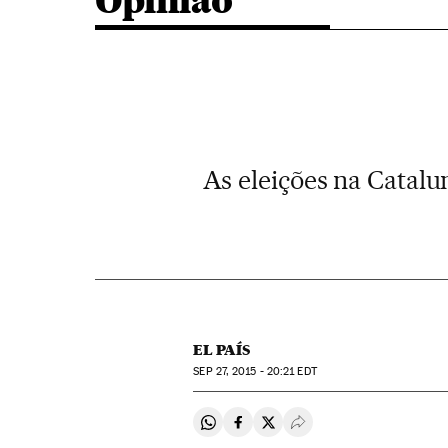
Opinião
As eleições na Catalu
EL PAÍS
SEP
27, 2015 - 20:21
EDT
Compartir en Whatsapp
Compartir en Facebook
Compartir en Twitter
Desplegar Redes Soci