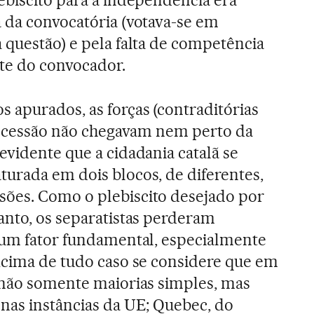
ebiscito para a independência era
 da convocatória (votava-se em
 questão) e pela falta de competência
rte do convocador.
 apurados, as forças (contraditórias
 secessão não chegavam nem perto da
evidente que a cidadania catalã se
urada em dois blocos, de diferentes,
ões. Como o plebiscito desejado por
anto, os separatistas perderam
 um fator fundamental, especialmente
Acima de tudo caso se considere que em
 não somente maiorias simples, mas
nas instâncias da UE; Quebec, do