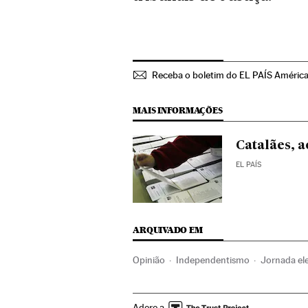
Receba o boletim do EL PAÍS Améric
MAIS INFORMAÇÕES
Catalães, a
EL PAÍS
ARQUIVADO EM
Opinião
Independentismo
Jornada ele
Espanha
Adere a