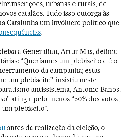
ircunscrições, urbanas e rurais, de
novos catalães. Tudo isso outorga às
a Catalunha um invólucro político que
consequências
.
eixa a Generalitat, Artur Mas, definiu-
tárias: “Queríamos um plebiscito e é o
encerramento da campanha; estas
mo um plebiscito”, insistiu neste
paratismo antissistema, Antonio Baños,
iso” atingir pelo menos “50% dos votos,
 um plebiscito”.
ou
antes da realização da eleição, o