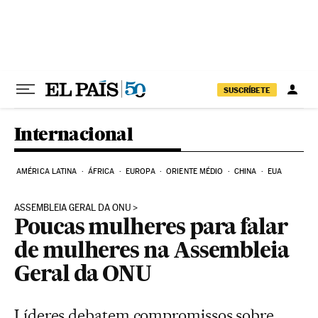
Pular para o conteúdo
SUSCRÍBETE
Internacional
AMÉRICA LATINA
ÁFRICA
EUROPA
ORIENTE MÉDIO
CHINA
EUA
ASSEMBLEIA GERAL DA ONU
Poucas mulheres para falar
de mulheres na Assembleia
Geral da ONU
Líderes debatem compromissos sobre