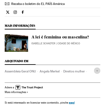
Receba o boletim do EL PAÍS América
Internacional El País Brasil en Twitter
Internacional El País Brasil en Instagram
Internacional El País Brasil en Facebook
MAIS INFORMAÇÕES
A lei é feminina ou masculina?
ISABELLE SCHAEFER
| CIDADE DO MÉXICO
ARQUIVADO EM
Assembleia Geral ONU
Angela Merkel
Direitos mulher
Relações gênero
ONU
Mulheres
Organizações internacionais
Relações exteriores
Adere a
Mais informações
Sociedade
aquí
Si está interesado en licenciar este contenido, pinche