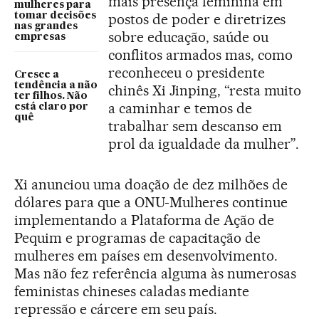
mais presença feminina em
mulheres para
tomar decisões
postos de poder e diretrizes
nas grandes
sobre educação, saúde ou
empresas
conflitos armados mas, como
reconheceu o presidente
Cresce a
tendência a não
chinês Xi Jinping, “resta muito
ter filhos. Não
a caminhar e temos de
está claro por
quê
trabalhar sem descanso em
prol da igualdade da mulher”.
Xi anunciou uma doação de dez milhões de
dólares para que a ONU-Mulheres continue
implementando a Plataforma de Ação de
Pequim e programas de capacitação de
mulheres em países em desenvolvimento.
Mas não fez referência alguma às numerosas
feministas chineses caladas mediante
repressão e cárcere em seu país.