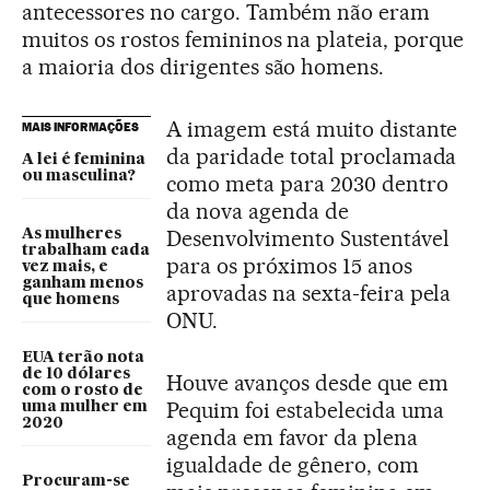
antecessores no cargo. Também não eram
muitos os rostos femininos na plateia, porque
a maioria dos dirigentes são homens.
A imagem está muito distante
MAIS INFORMAÇÕES
da paridade total proclamada
A lei é feminina
ou masculina?
como meta para 2030 dentro
da nova agenda de
Desenvolvimento Sustentável
As mulheres
trabalham cada
para os próximos 15 anos
vez mais, e
ganham menos
aprovadas na sexta-feira pela
que homens
ONU.
EUA terão nota
de 10 dólares
Houve avanços desde que em
com o rosto de
Pequim foi estabelecida uma
uma mulher em
2020
agenda em favor da plena
igualdade de gênero, com
Procuram-se