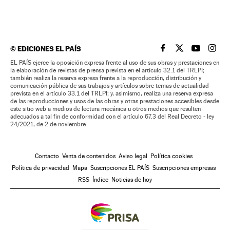
©
EDICIONES EL PAÍS
EL PAÍS BRASIL EN
EL PAÍS BRASI
EL PAÍS B
EL PA
EL PAÍS ejerce la oposición expresa frente al uso de sus obras y prestaciones en
la elaboración de revistas de prensa prevista en el artículo 32.1 del TRLPI;
también realiza la reserva expresa frente a la reproducción, distribución y
comunicación pública de sus trabajos y artículos sobre temas de actualidad
prevista en el artículo 33.1 del TRLPI; y, asimismo, realiza una reserva expresa
de las reproducciones y usos de las obras y otras prestaciones accesibles desde
este sitio web a medios de lectura mecánica u otros medios que resulten
adecuados a tal fin de conformidad con el artículo 67.3 del Real Decreto - ley
24/2021, de 2 de noviembre
Contacto
Venta de contenidos
Aviso legal
Política cookies
Política de privacidad
Mapa
Suscripciones EL PAÍS
Suscripciones empresas
RSS
Índice
Noticias de hoy