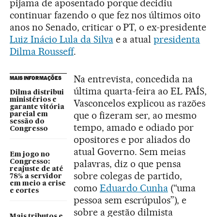
pijama de aposentado porque decidiu
continuar fazendo o que fez nos últimos oito
anos no Senado, criticar o PT, o ex-presidente
Luiz Inácio Lula da Silva
e a atual
presidenta
Dilma Rousseff
.
Na entrevista, concedida na
MAIS INFORMAÇÕES
última quarta-feira ao EL PAÍS,
Dilma distribui
ministérios e
Vasconcelos explicou as razões
garante vitória
que o fizeram ser, ao mesmo
parcial em
sessão do
tempo, amado e odiado por
Congresso
opositores e por aliados do
atual Governo. Sem meias
Em jogo no
palavras, diz o que pensa
Congresso:
reajuste de até
sobre colegas de partido,
78% a servidor
em meio a crise
como
Eduardo Cunha
(“uma
e cortes
pessoa sem escrúpulos”), e
sobre a gestão dilmista
Mais tributos e