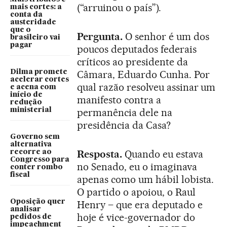
(“arruinou o país”).
mais cortes: a
conta da
austeridade
que o
Pergunta.
O senhor é um dos
brasileiro vai
pagar
poucos deputados federais
críticos ao presidente da
Dilma promete
Câmara, Eduardo Cunha. Por
acelerar cortes
qual razão resolveu assinar um
e acena com
início de
manifesto contra a
redução
ministerial
permanência dele na
presidência da Casa?
Governo sem
alternativa
Resposta.
Quando eu estava
recorre ao
Congresso para
no Senado, eu o imaginava
conter rombo
fiscal
apenas como um hábil lobista.
O partido o apoiou, o Raul
Oposição quer
Henry – que era deputado e
analisar
hoje é vice-governador do
pedidos de
impeachment