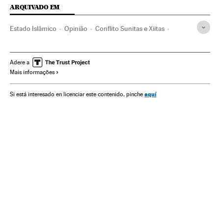
ARQUIVADO EM
Estado Islâmico
Opinião
Conflito Sunitas e Xiitas
terrorismo islâmico
Islã
Jihadismo
Grupos terroristas
Terrorismo
Conflitos
Religião
Adere a
Mais informações
aquí
Si está interesado en licenciar este contenido, pinche