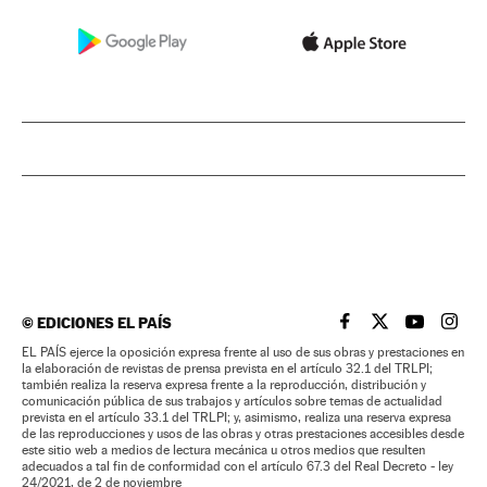
©
EDICIONES EL PAÍS
EL PAÍS BRASIL EN
EL PAÍS BRASI
EL PAÍS B
EL PA
EL PAÍS ejerce la oposición expresa frente al uso de sus obras y prestaciones en
la elaboración de revistas de prensa prevista en el artículo 32.1 del TRLPI;
también realiza la reserva expresa frente a la reproducción, distribución y
comunicación pública de sus trabajos y artículos sobre temas de actualidad
prevista en el artículo 33.1 del TRLPI; y, asimismo, realiza una reserva expresa
de las reproducciones y usos de las obras y otras prestaciones accesibles desde
este sitio web a medios de lectura mecánica u otros medios que resulten
adecuados a tal fin de conformidad con el artículo 67.3 del Real Decreto - ley
24/2021, de 2 de noviembre